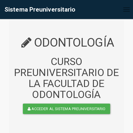
%<@page contentType="text/html" pageEncoding="UTF-8"%>
Sistema Preuniversitario
Tog
nav
ODONTOLOGÍA
CURSO
PREUNIVERSITARIO DE
LA FACULTAD DE
ODONTOLOGÍA
ACCEDER AL SISTEMA PREUNIVERSITARIO