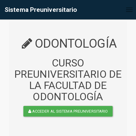
%<@page contentType="text/html" pageEncoding="UTF-8"%>
Sistema Preuniversitario
Tog
nav
ODONTOLOGÍA
CURSO
PREUNIVERSITARIO DE
LA FACULTAD DE
ODONTOLOGÍA
ACCEDER AL SISTEMA PREUNIVERSITARIO