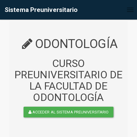
%<@page contentType="text/html" pageEncoding="UTF-8"%>
Sistema Preuniversitario
Tog
nav
ODONTOLOGÍA
CURSO
PREUNIVERSITARIO DE
LA FACULTAD DE
ODONTOLOGÍA
ACCEDER AL SISTEMA PREUNIVERSITARIO