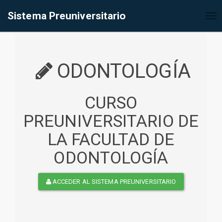
%<@page contentType="text/html" pageEncoding="UTF-8"%>
Sistema Preuniversitario
Tog
nav
ODONTOLOGÍA
CURSO
PREUNIVERSITARIO DE
LA FACULTAD DE
ODONTOLOGÍA
ACCEDER AL SISTEMA PREUNIVERSITARIO