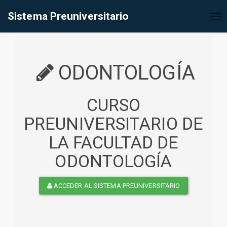
%<@page contentType="text/html" pageEncoding="UTF-8"%>
Sistema Preuniversitario
Tog
nav
ODONTOLOGÍA
CURSO
PREUNIVERSITARIO DE
LA FACULTAD DE
ODONTOLOGÍA
ACCEDER AL SISTEMA PREUNIVERSITARIO