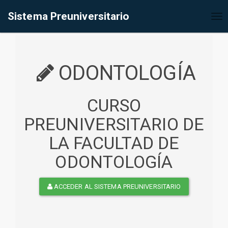
%<@page contentType="text/html" pageEncoding="UTF-8"%>
Sistema Preuniversitario
Tog
nav
ODONTOLOGÍA
CURSO
PREUNIVERSITARIO DE
LA FACULTAD DE
ODONTOLOGÍA
ACCEDER AL SISTEMA PREUNIVERSITARIO