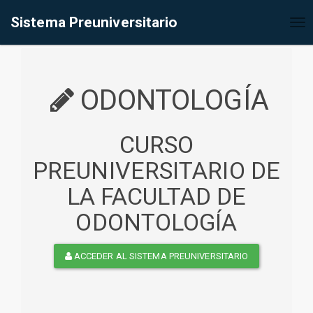
%<@page contentType="text/html" pageEncoding="UTF-8"%>
Sistema Preuniversitario
Tog
nav
ODONTOLOGÍA
CURSO
PREUNIVERSITARIO DE
LA FACULTAD DE
ODONTOLOGÍA
ACCEDER AL SISTEMA PREUNIVERSITARIO