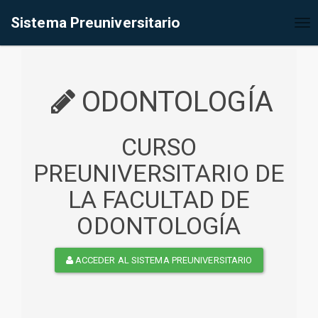
%<@page contentType="text/html" pageEncoding="UTF-8"%>
Sistema Preuniversitario
Tog
nav
ODONTOLOGÍA
CURSO
PREUNIVERSITARIO DE
LA FACULTAD DE
ODONTOLOGÍA
ACCEDER AL SISTEMA PREUNIVERSITARIO