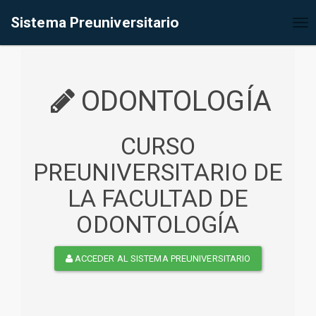
%<@page contentType="text/html" pageEncoding="UTF-8"%>
Sistema Preuniversitario
Tog
nav
ODONTOLOGÍA
CURSO
PREUNIVERSITARIO DE
LA FACULTAD DE
ODONTOLOGÍA
ACCEDER AL SISTEMA PREUNIVERSITARIO