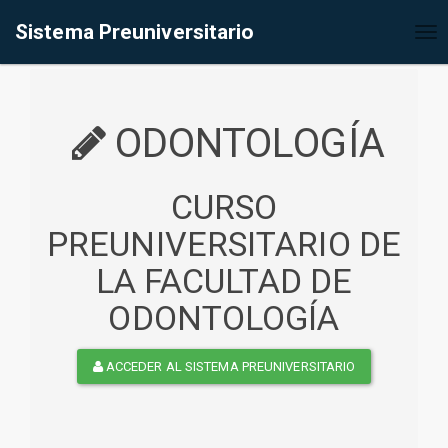
%<@page contentType="text/html" pageEncoding="UTF-8"%>
Sistema Preuniversitario
Tog
nav
ODONTOLOGÍA
CURSO
PREUNIVERSITARIO DE
LA FACULTAD DE
ODONTOLOGÍA
ACCEDER AL SISTEMA PREUNIVERSITARIO