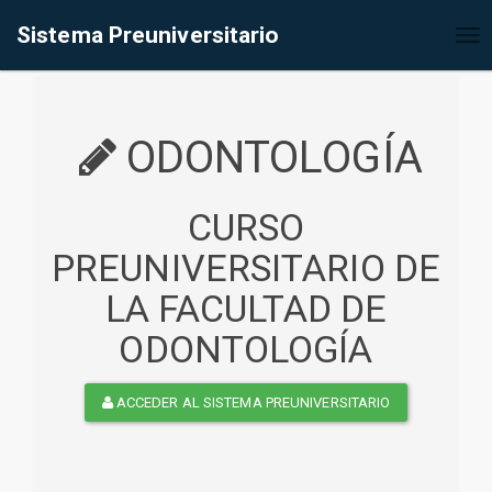
%<@page contentType="text/html" pageEncoding="UTF-8"%>
Sistema Preuniversitario
Tog
nav
ODONTOLOGÍA
CURSO
PREUNIVERSITARIO DE
LA FACULTAD DE
ODONTOLOGÍA
ACCEDER AL SISTEMA PREUNIVERSITARIO