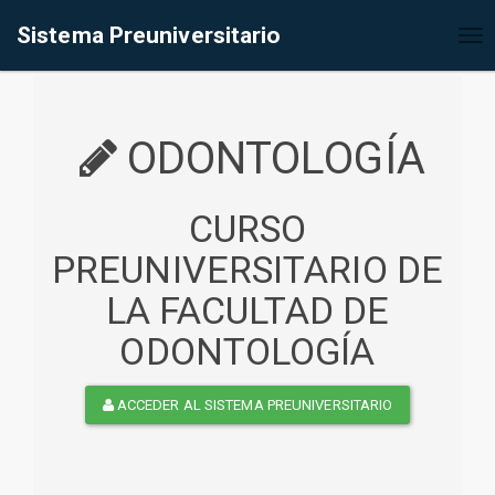
%<@page contentType="text/html" pageEncoding="UTF-8"%>
Sistema Preuniversitario
Tog
nav
ODONTOLOGÍA
CURSO
PREUNIVERSITARIO DE
LA FACULTAD DE
ODONTOLOGÍA
ACCEDER AL SISTEMA PREUNIVERSITARIO