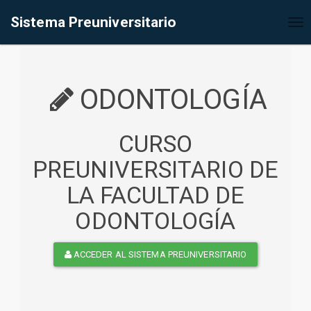
%<@page contentType="text/html" pageEncoding="UTF-8"%>
Sistema Preuniversitario
Tog
nav
ODONTOLOGÍA
CURSO
PREUNIVERSITARIO DE
LA FACULTAD DE
ODONTOLOGÍA
ACCEDER AL SISTEMA PREUNIVERSITARIO