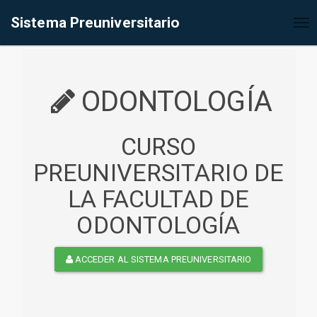
%<@page contentType="text/html" pageEncoding="UTF-8"%>
Sistema Preuniversitario
Tog
nav
ODONTOLOGÍA
CURSO
PREUNIVERSITARIO DE
LA FACULTAD DE
ODONTOLOGÍA
ACCEDER AL SISTEMA PREUNIVERSITARIO