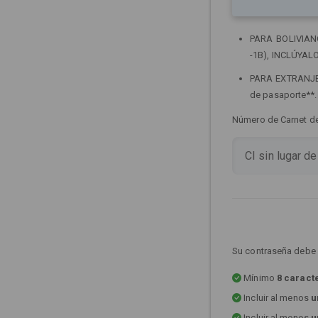
PARA BOLIVIANOS
-1B), INCLÚYALO
PARA EXTRANJERO
de pasaporte**
Número de Carnet de 
Su contraseña debe 
Mínimo
8 caract
Incluir al menos
u
Incluir al menos
u