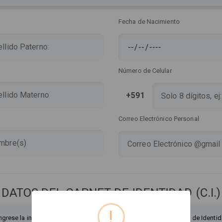
Fecha de Nacimiento
Número de Celular
+591
Correo Electrónico Personal
DATOS DEL CARNET DE IDENTIDAD (C.I.)
!
ngrese la información exactamente como figura en su Documento de Identid