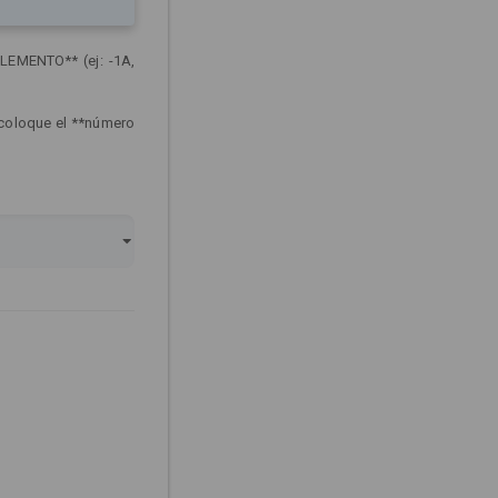
LEMENTO** (ej: -1A,
 coloque el **número