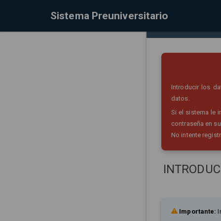
Sistema Preuniversitario
Introducir los 
datos.
Si el sistema le
contraseña en su
No intente regist
INTRODUC
Importante:
I