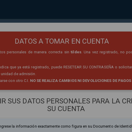
REGISTRO DE PERSONA
DATOS A TOMAR EN CUENTA
datos personales de manera correcta sin
tildes
. Una vez registrado, no po
 indica que ya está registrado, puede RESETEAR SU CONTRASEÑA o solicitar
 unidad de admisión.
rarse con otro C.I.
NO SE REALIZA CAMBIOS NI DEVOLUCIONES DE PAGOS
IR SUS DATOS PERSONALES PARA LA CR
SU CUENTA
ngrese la información exactamente como figura en su Documento de Identid