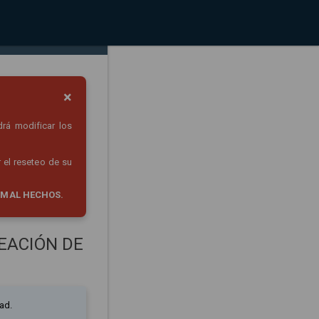
×
drá modificar los
 el reseteo de su
 MAL HECHOS.
EACIÓN DE
ad.