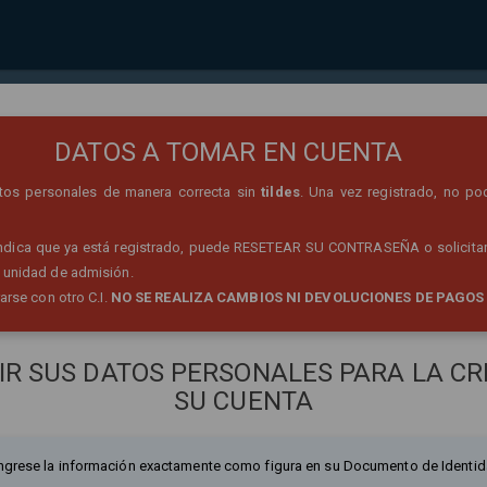
REGISTRO DE PERSONA
DATOS A TOMAR EN CUENTA
datos personales de manera correcta sin
tildes
. Una vez registrado, no po
 indica que ya está registrado, puede RESETEAR SU CONTRASEÑA o solicitar
 unidad de admisión.
rarse con otro C.I.
NO SE REALIZA CAMBIOS NI DEVOLUCIONES DE PAGOS
IR SUS DATOS PERSONALES PARA LA CR
SU CUENTA
ngrese la información exactamente como figura en su Documento de Identid