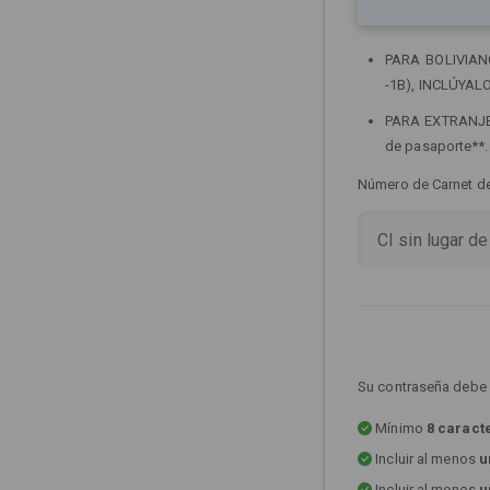
PARA BOLIVIANOS
-1B), INCLÚYALO
PARA EXTRANJERO
de pasaporte**
Número de Carnet de 
Su contraseña debe 
Mínimo
8 caract
Incluir al menos
u
Incluir al menos
u