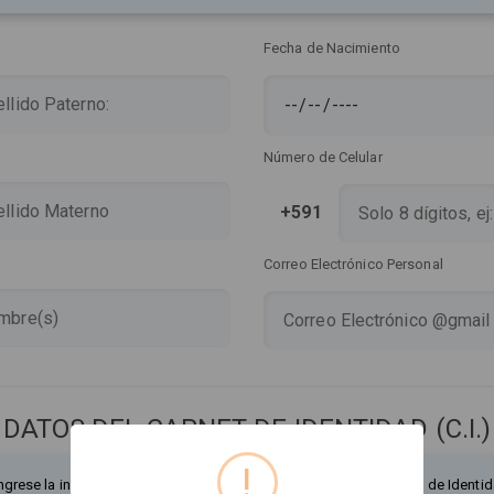
Fecha de Nacimiento
Número de Celular
+591
Correo Electrónico Personal
DATOS DEL CARNET DE IDENTIDAD (C.I.)
!
ngrese la información exactamente como figura en su Documento de Identid