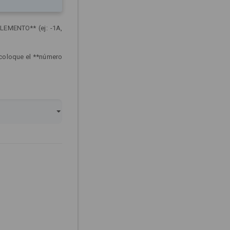
LEMENTO** (ej: -1A,
 coloque el **número