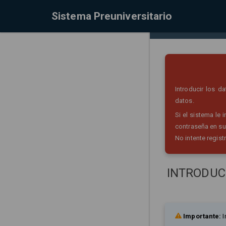
Sistema Preuniversitario
Introducir los 
datos.
Si el sistema le
contraseña en su
No intente regist
INTRODUC
Importante:
I