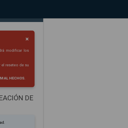
×
drá modificar los
 el reseteo de su
 MAL HECHOS.
EACIÓN DE
ad.