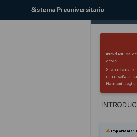
Sistema Preuniversitario
Introducir los 
datos.
Si el sistema le
contraseña en su
No intente regist
INTRODUC
Importante:
I