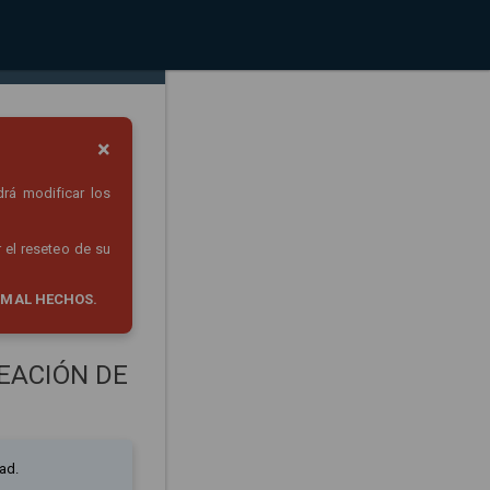
×
drá modificar los
 el reseteo de su
 MAL HECHOS.
EACIÓN DE
ad.