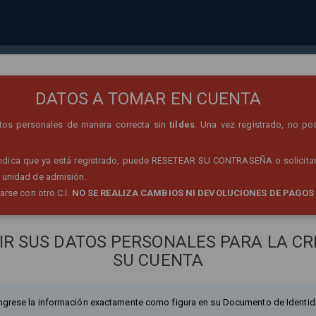
REGISTRO DE PERSONA
DATOS A TOMAR EN CUENTA
datos personales de manera correcta sin
tildes
. Una vez registrado, no po
 indica que ya está registrado, puede RESETEAR SU CONTRASEÑA o solicitar
 unidad de admisión.
rarse con otro C.I.
NO SE REALIZA CAMBIOS NI DEVOLUCIONES DE PAGOS
IR SUS DATOS PERSONALES PARA LA CR
SU CUENTA
ngrese la información exactamente como figura en su Documento de Identid