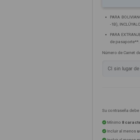
PARA BOLIVIANOS
-1B), INCLÚYALO
PARA EXTRANJERO
de pasaporte**
Número de Carnet de 
Su contraseña debe 
Mínimo
8 caract
Incluir al menos
u
Incluir al menos
u