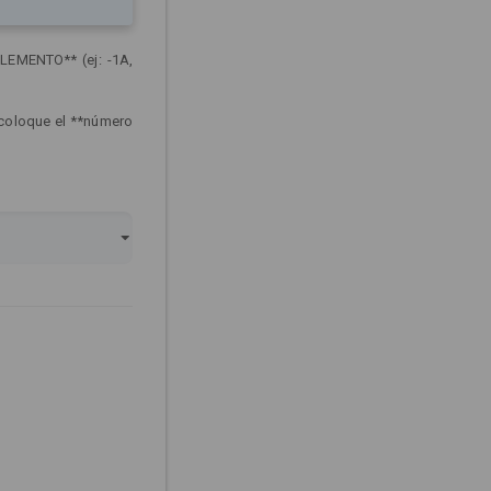
LEMENTO** (ej: -1A,
 coloque el **número