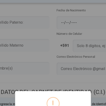
Fecha de Nacimiento
Número de Celular
+591
Correo Electrónico Personal
DATOS DEL CARNET DE IDENTIDAD (C.I.)
!
ngrese la información exactamente como figura en su Documento de Identid