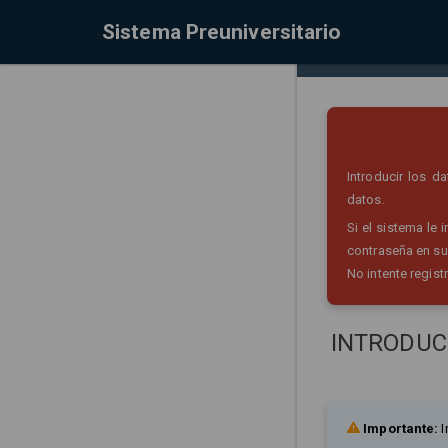
Sistema Preuniversitario
Introducir los 
datos.
Si el sistema le
contraseña en su
No intente regist
INTRODUC
Importante:
I