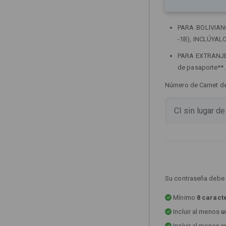
PARA BOLIVIANOS
-1B), INCLÚYALO
PARA EXTRANJERO
de pasaporte**
Número de Carnet de 
Su contraseña debe 
Mínimo
8 caract
Incluir al menos
u
Incluir al menos
u