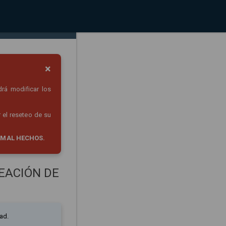
×
drá modificar los
 el reseteo de su
 MAL HECHOS.
EACIÓN DE
ad.