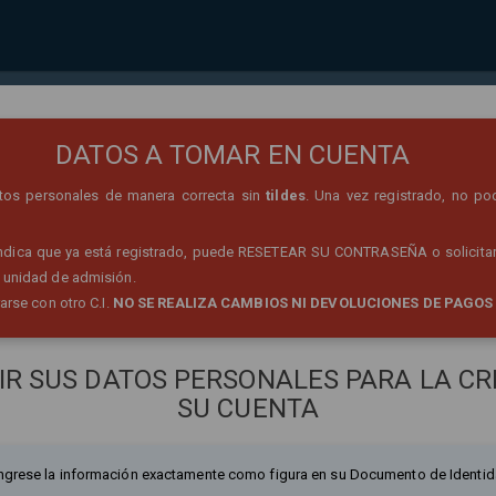
REGISTRO DE PERSONA
DATOS A TOMAR EN CUENTA
datos personales de manera correcta sin
tildes
. Una vez registrado, no po
 indica que ya está registrado, puede RESETEAR SU CONTRASEÑA o solicitar
 unidad de admisión.
rarse con otro C.I.
NO SE REALIZA CAMBIOS NI DEVOLUCIONES DE PAGOS
IR SUS DATOS PERSONALES PARA LA CR
SU CUENTA
ngrese la información exactamente como figura en su Documento de Identid