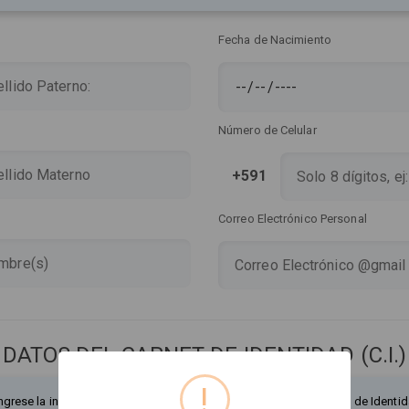
Fecha de Nacimiento
Número de Celular
+591
Correo Electrónico Personal
DATOS DEL CARNET DE IDENTIDAD (C.I.)
!
ngrese la información exactamente como figura en su Documento de Identid