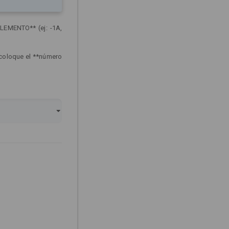
LEMENTO** (ej: -1A,
 coloque el **número