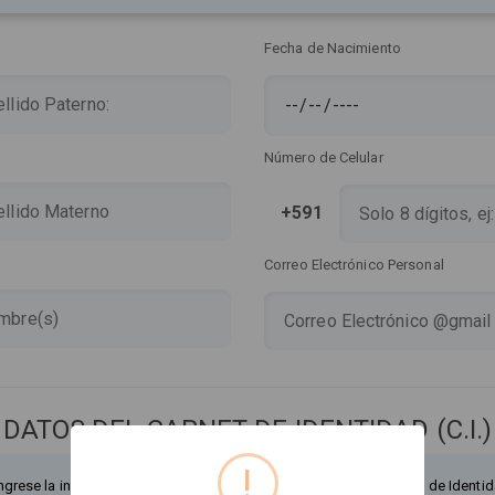
Fecha de Nacimiento
Número de Celular
+591
Correo Electrónico Personal
DATOS DEL CARNET DE IDENTIDAD (C.I.)
!
ngrese la información exactamente como figura en su Documento de Identid