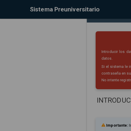
Sistema Preuniversitario
Introducir los 
datos.
Si el sistema le
contraseña en su
No intente regist
INTRODUC
Importante:
I