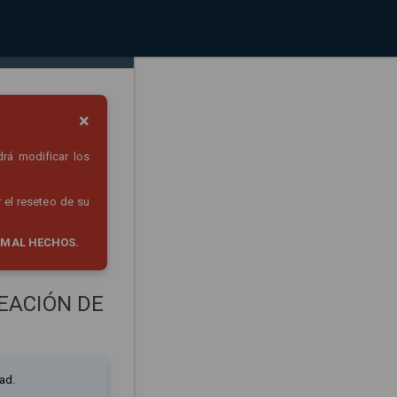
×
drá modificar los
 el reseteo de su
 MAL HECHOS.
EACIÓN DE
ad.