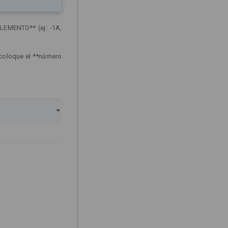
LEMENTO** (ej: -1A,
 coloque el **número