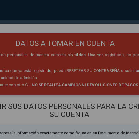
REGISTRO DE PERSONA
DATOS A TOMAR EN CUENTA
datos personales de manera correcta sin
tildes
. Una vez registrado, no po
 indica que ya está registrado, puede RESETEAR SU CONTRASEÑA o solicitar
 unidad de admisión.
rarse con otro C.I.
NO SE REALIZA CAMBIOS NI DEVOLUCIONES DE PAGOS
IR SUS DATOS PERSONALES PARA LA CR
SU CUENTA
ngrese la información exactamente como figura en su Documento de Identid