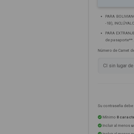
PARA BOLIVIANOS
-1B), INCLÚYALO
PARA EXTRANJERO
de pasaporte**
Número de Carnet de 
Su contraseña debe 
Mínimo
8 caract
Incluir al menos
u
Incluir al menos
u