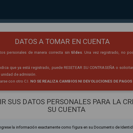
REGISTRO DE PERSONA
DATOS A TOMAR EN CUENTA
datos personales de manera correcta sin
tildes
. Una vez registrado, no po
 indica que ya está registrado, puede RESETEAR SU CONTRASEÑA o solicitar
 unidad de admisión.
rarse con otro C.I.
NO SE REALIZA CAMBIOS NI DEVOLUCIONES DE PAGOS
IR SUS DATOS PERSONALES PARA LA CR
SU CUENTA
ngrese la información exactamente como figura en su Documento de Identid