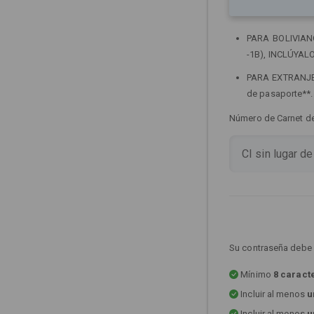
PARA BOLIVIANOS
-1B), INCLÚYALO
PARA EXTRANJERO
de pasaporte**
Número de Carnet de 
Su contraseña debe 
Mínimo
8 caract
Incluir al menos
u
Incluir al menos
u