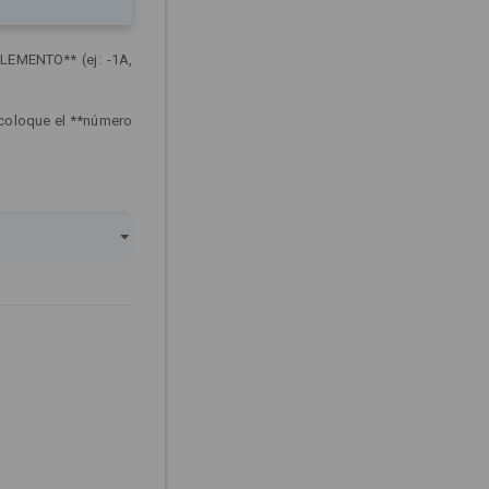
LEMENTO** (ej: -1A,
 coloque el **número