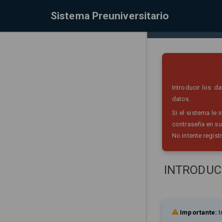
Sistema Preuniversitario
Introducir los 
datos.
Si el sistema le
contraseña en su
No intente regist
INTRODUC
Importante:
I