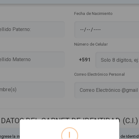
Fecha de Nacimiento
Número de Celular
+591
Correo Electrónico Personal
DATOS DEL CARNET DE IDENTIDAD (C.I.)
!
ngrese la información exactamente como figura en su Documento de Identid