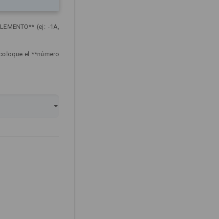
LEMENTO** (ej: -1A,
 coloque el **número