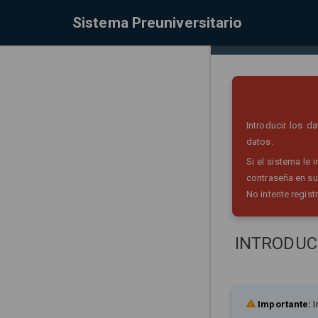
Sistema Preuniversitario
Introducir los 
datos.
Si el sistema le
contraseña en su
No intente regist
INTRODUC
Importante:
I