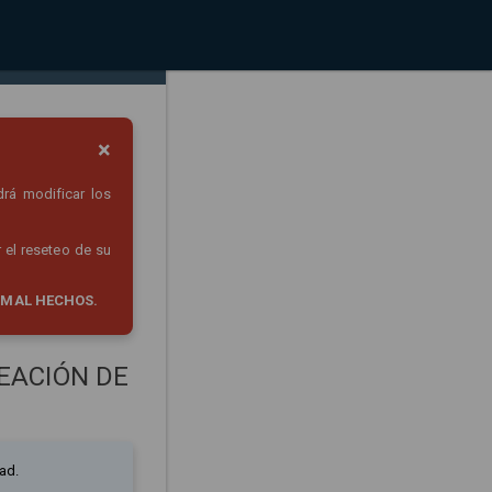
×
drá modificar los
 el reseteo de su
 MAL HECHOS.
EACIÓN DE
ad.