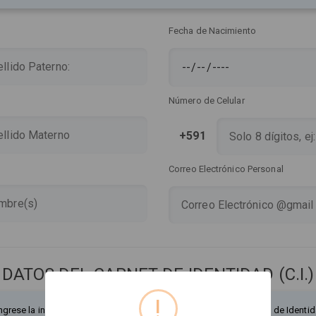
Fecha de Nacimiento
Número de Celular
+591
Correo Electrónico Personal
DATOS DEL CARNET DE IDENTIDAD (C.I.)
!
ngrese la información exactamente como figura en su Documento de Identid