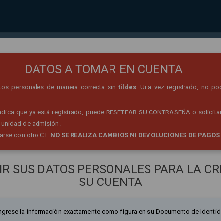
REGISTRO DE PERSONA
DATOS A TOMAR EN CUENTA
datos personales de manera correcta sin
tildes
. Una vez registrado, no po
 indica que ya está registrado, puede RESETEAR SU CONTRASEÑA o solicitar
 unidad de admisión.
rarse con otro C.I.
NO SE REALIZA CAMBIOS NI DEVOLUCIONES DE PAGOS
IR SUS DATOS PERSONALES PARA LA CR
SU CUENTA
ngrese la información exactamente como figura en su Documento de Identid