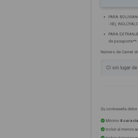
PARA BOLIVIANOS
-1B), INCLÚYALO
PARA EXTRANJERO
de pasaporte**
Número de Carnet de 
Su contraseña debe 
Mínimo
8 caract
Incluir al menos
u
Incluir al menos
u