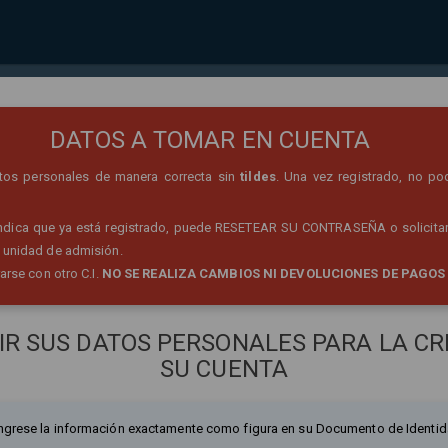
REGISTRO DE PERSONA
DATOS A TOMAR EN CUENTA
datos personales de manera correcta sin
tildes
. Una vez registrado, no po
 indica que ya está registrado, puede RESETEAR SU CONTRASEÑA o solicitar
 unidad de admisión.
rarse con otro C.I.
NO SE REALIZA CAMBIOS NI DEVOLUCIONES DE PAGOS
IR SUS DATOS PERSONALES PARA LA CR
SU CUENTA
ngrese la información exactamente como figura en su Documento de Identid