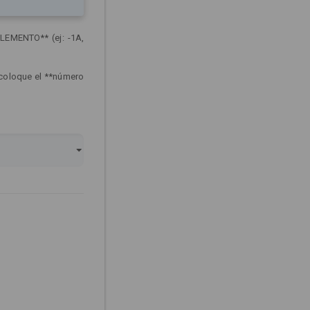
LEMENTO** (ej: -1A,
 coloque el **número