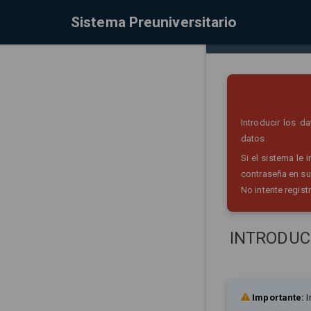
Sistema Preuniversitario
Introducir los 
datos.
Si el sistema le
contraseña en su
No intente regist
INTRODUC
Importante:
I