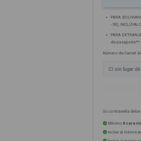
PARA BOLIVIANOS
-1B), INCLÚYALO
PARA EXTRANJERO
de pasaporte**
Número de Carnet de 
Su contraseña debe 
Mínimo
8 caract
Incluir al menos
u
Incluir al menos
u