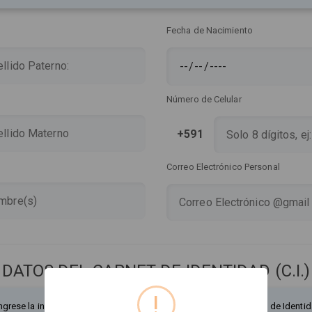
Fecha de Nacimiento
Número de Celular
+591
Correo Electrónico Personal
DATOS DEL CARNET DE IDENTIDAD (C.I.)
!
ngrese la información exactamente como figura en su Documento de Identid