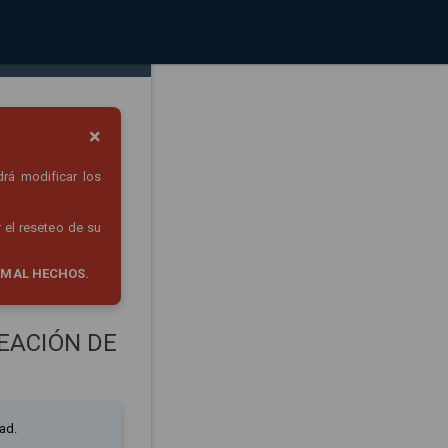
×
drá modificar los
 el reseteo de su
 MAL HECHOS.
EACIÓN DE
ad.