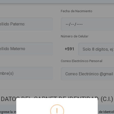
Fecha de Nacimiento
Número de Celular
+591
Correo Electrónico Personal
DATOS DEL CARNET DE IDENTIDAD (C.I.)
!
ngrese la información exactamente como figura en su Documento de Identid