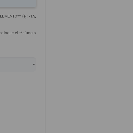
LEMENTO** (ej: -1A,
 coloque el **número