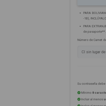
PARA BOLIVIANOS
-1B), INCLÚYALO
PARA EXTRANJERO
de pasaporte**
Número de Carnet de 
Su contraseña debe 
Mínimo
8 caract
Incluir al menos
u
Incluir al menos
u