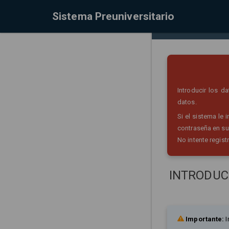
Sistema Preuniversitario
Introducir los 
datos.
Si el sistema le
contraseña en su
No intente regist
INTRODUC
Importante:
I