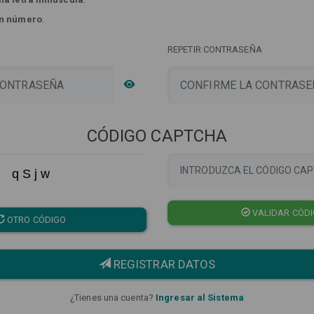
n número
.
REPETIR CONTRASEÑA
CÓDIGO CAPTCHA
q S j w
VALIDAR CÓD
OTRO CÓDIGO
REGISTRAR DATOS
¿Tienes una cuenta?
Ingresar al Sistema