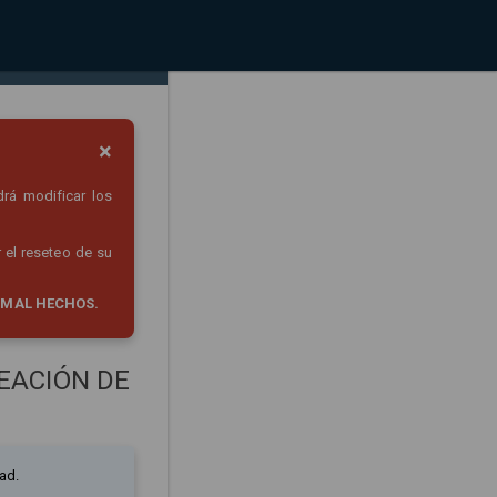
×
drá modificar los
 el reseteo de su
 MAL HECHOS.
EACIÓN DE
ad.