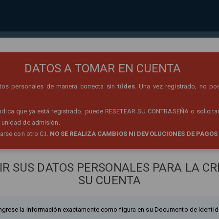
REGISTRO DE PERSONA
DATOS A TOMAR EN CUENTA
datos personales de manera correcta sin
tildes
. Una vez registrado, no po
 indica que ya está registrado, puede RESETEAR SU CONTRASEÑA o solicitar
 unidad de admisión.
rarse con otro C.I.
NO SE REALIZA CAMBIOS NI DEVOLUCIONES DE PAGOS
IR SUS DATOS PERSONALES PARA LA CR
SU CUENTA
ngrese la información exactamente como figura en su Documento de Identid