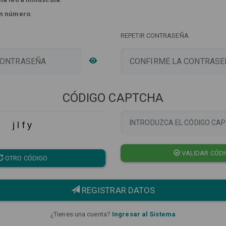
n número
.
REPETIR CONTRASEÑA
CÓDIGO CAPTCHA
j l f y
VALIDAR CÓD
OTRO CÓDIGO
REGISTRAR DATOS
¿Tienes una cuenta?
Ingresar al Sistema