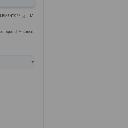
LEMENTO** (ej: -1A,
 coloque el **número