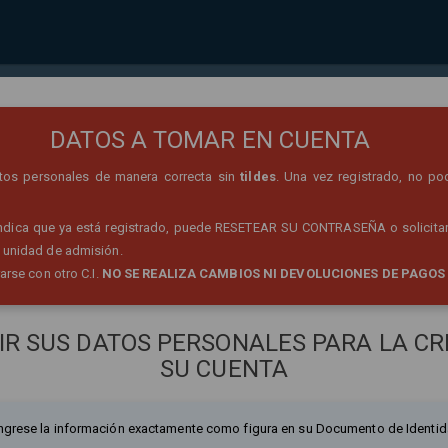
REGISTRO DE PERSONA
DATOS A TOMAR EN CUENTA
datos personales de manera correcta sin
tildes
. Una vez registrado, no po
 indica que ya está registrado, puede RESETEAR SU CONTRASEÑA o solicitar
 unidad de admisión.
rarse con otro C.I.
NO SE REALIZA CAMBIOS NI DEVOLUCIONES DE PAGOS
IR SUS DATOS PERSONALES PARA LA CR
SU CUENTA
ngrese la información exactamente como figura en su Documento de Identid