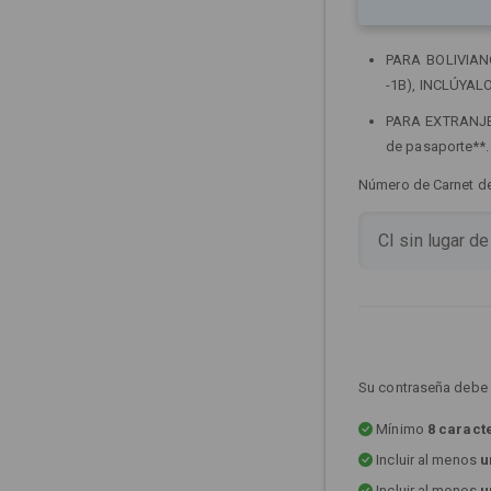
PARA BOLIVIANOS
-1B), INCLÚYALO
PARA EXTRANJERO
de pasaporte**
Número de Carnet de 
Su contraseña debe 
Mínimo
8 caract
Incluir al menos
u
Incluir al menos
u