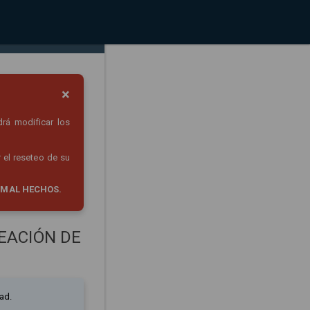
×
drá modificar los
 el reseteo de su
 MAL HECHOS.
EACIÓN DE
ad.