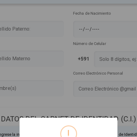
Fecha de Nacimiento
Número de Celular
+591
Correo Electrónico Personal
DATOS DEL CARNET DE IDENTIDAD (C.I.)
!
ngrese la información exactamente como figura en su Documento de Identid