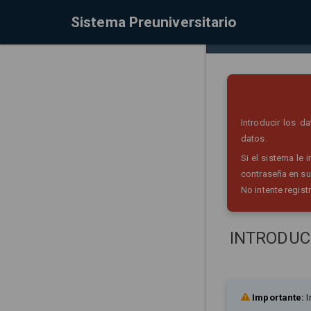
Sistema Preuniversitario
Introducir los 
datos.
Si el sistema le
contraseña en su
No intente regist
INTRODUC
Importante:
I