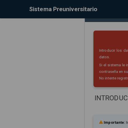
Sistema Preuniversitario
Introducir los 
datos.
Si el sistema le
contraseña en su
No intente regist
INTRODUC
Importante:
I