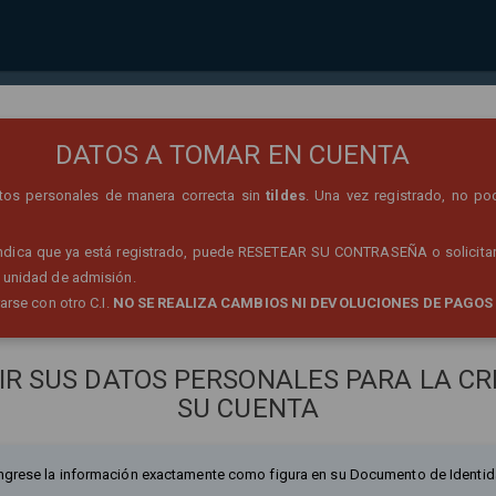
REGISTRO DE PERSONA
DATOS A TOMAR EN CUENTA
datos personales de manera correcta sin
tildes
. Una vez registrado, no po
 indica que ya está registrado, puede RESETEAR SU CONTRASEÑA o solicitar
 unidad de admisión.
rarse con otro C.I.
NO SE REALIZA CAMBIOS NI DEVOLUCIONES DE PAGOS
IR SUS DATOS PERSONALES PARA LA CR
SU CUENTA
ngrese la información exactamente como figura en su Documento de Identid