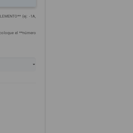
LEMENTO** (ej: -1A,
 coloque el **número