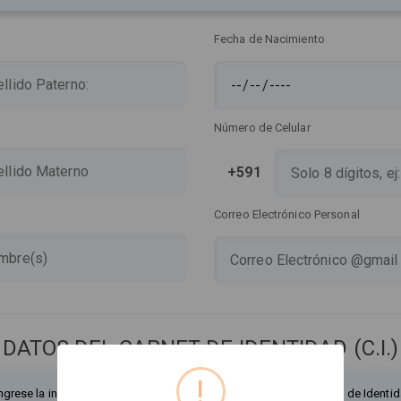
Fecha de Nacimiento
Número de Celular
+591
Correo Electrónico Personal
DATOS DEL CARNET DE IDENTIDAD (C.I.)
!
ngrese la información exactamente como figura en su Documento de Identid