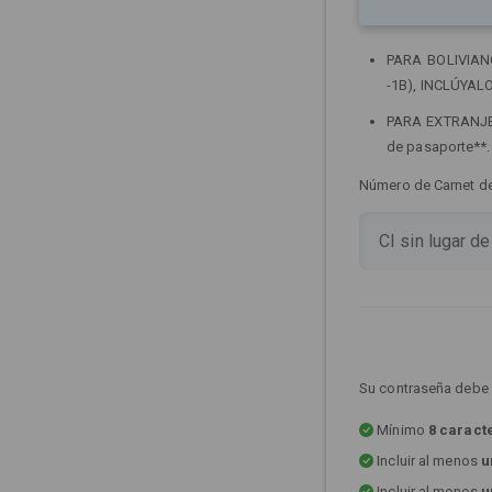
PARA BOLIVIANOS
-1B), INCLÚYALO
PARA EXTRANJERO
de pasaporte**
Número de Carnet de 
Su contraseña debe 
Mínimo
8 caract
Incluir al menos
u
Incluir al menos
u