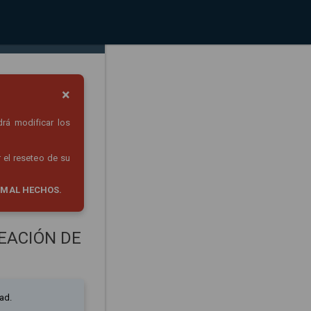
×
drá modificar los
 el reseteo de su
 MAL HECHOS.
EACIÓN DE
ad.