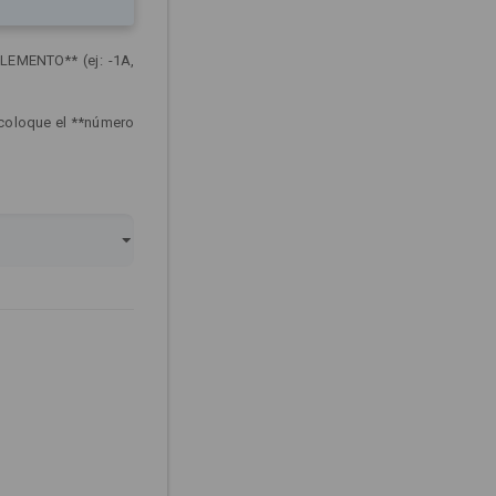
LEMENTO** (ej: -1A,
 coloque el **número