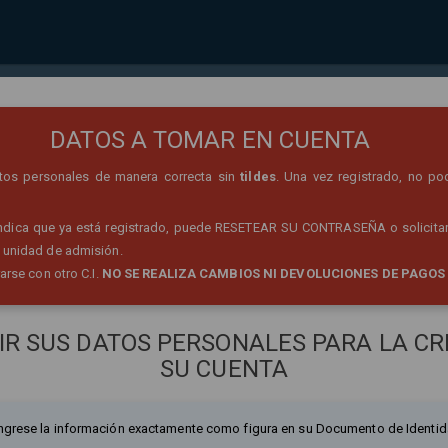
REGISTRO DE PERSONA
DATOS A TOMAR EN CUENTA
datos personales de manera correcta sin
tildes
. Una vez registrado, no po
 indica que ya está registrado, puede RESETEAR SU CONTRASEÑA o solicitar
 unidad de admisión.
rarse con otro C.I.
NO SE REALIZA CAMBIOS NI DEVOLUCIONES DE PAGOS
IR SUS DATOS PERSONALES PARA LA CR
SU CUENTA
ngrese la información exactamente como figura en su Documento de Identid