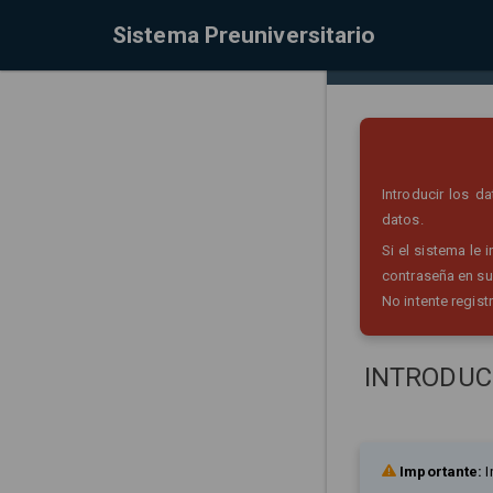
Sistema Preuniversitario
Introducir los 
datos.
Si el sistema le
contraseña en su
No intente regist
INTRODUC
Importante:
I