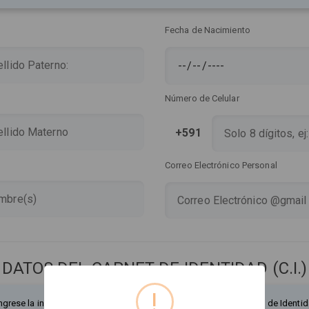
Fecha de Nacimiento
Número de Celular
+591
Correo Electrónico Personal
DATOS DEL CARNET DE IDENTIDAD (C.I.)
!
ngrese la información exactamente como figura en su Documento de Identid