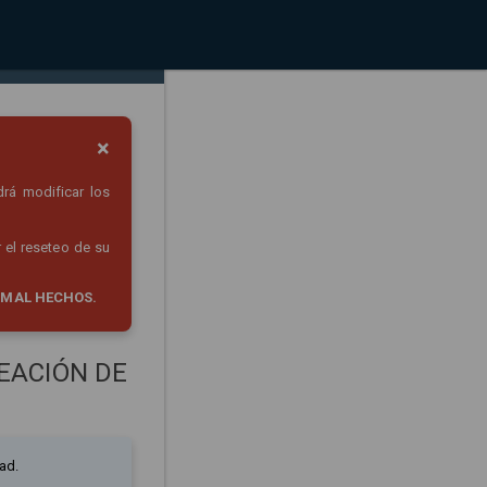
×
drá modificar los
 el reseteo de su
 MAL HECHOS.
EACIÓN DE
ad.