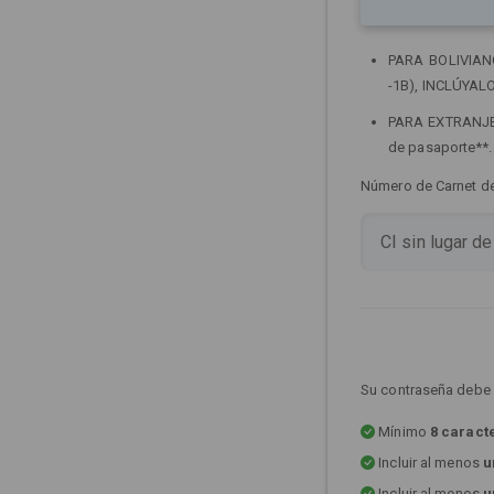
PARA BOLIVIANOS
-1B), INCLÚYALO
PARA EXTRANJERO
de pasaporte**
Número de Carnet de 
Su contraseña debe 
Mínimo
8 caract
Incluir al menos
u
Incluir al menos
u