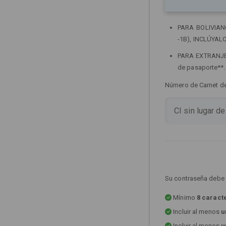
PARA BOLIVIANOS
-1B), INCLÚYALO
PARA EXTRANJERO
de pasaporte**
Número de Carnet de 
Su contraseña debe 
Mínimo
8 caract
Incluir al menos
u
Incluir al menos
u