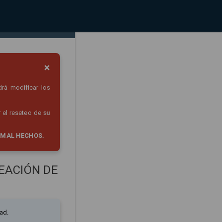
×
drá modificar los
 el reseteo de su
 MAL HECHOS.
EACIÓN DE
ad.