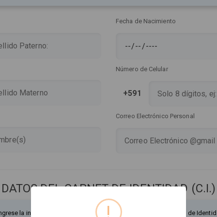
Fecha de Nacimiento
Número de Celular
+591
Correo Electrónico Personal
DATOS DEL CARNET DE IDENTIDAD (C.I.)
!
ngrese la información exactamente como figura en su Documento de Identid