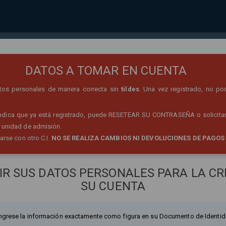
REGISTRO DE PERSONA
DATOS A TOMAR EN CUENTA
datos personales de manera correcta sin
tildes
. Una vez registrado, no po
 indica que ya está registrado, puede RESETEAR SU CONTRASEÑA o solicitar
 unidad de admisión.
rarse con otro C.I.
NO SE REALIZA CAMBIOS NI DEVOLUCIONES DE PAGOS
IR SUS DATOS PERSONALES PARA LA CR
SU CUENTA
ngrese la información exactamente como figura en su Documento de Identid