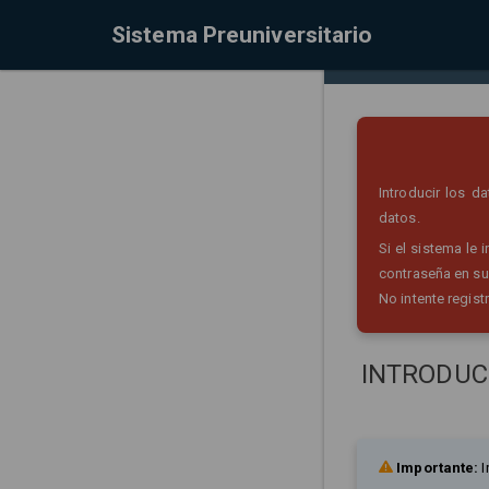
Sistema Preuniversitario
Introducir los 
datos.
Si el sistema le
contraseña en su
No intente regist
INTRODUC
Importante:
I