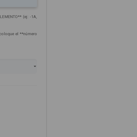
LEMENTO** (ej: -1A,
 coloque el **número