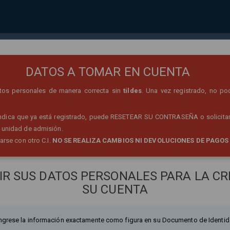
REGISTRO DE PERSONA
DATOS A TOMAR EN CUENTA
datos personales de manera correcta sin
tildes
. Una vez registrado, no po
 indica que ya está registrado, puede RESETEAR SU CONTRASEÑA o solicitar
 unidad de admisión.
rarse con otro C.I.
NO SE REALIZA CAMBIOS NI DEVOLUCIONES DE PAGOS
IR SUS DATOS PERSONALES PARA LA CR
SU CUENTA
ngrese la información exactamente como figura en su Documento de Identid