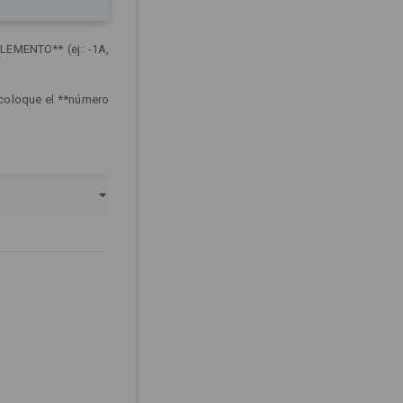
LEMENTO** (ej: -1A,
 coloque el **número