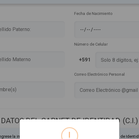
Fecha de Nacimiento
Número de Celular
+591
Correo Electrónico Personal
DATOS DEL CARNET DE IDENTIDAD (C.I.)
!
ngrese la información exactamente como figura en su Documento de Identid