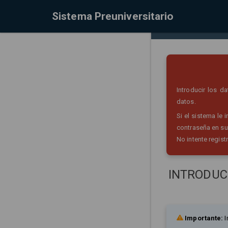
Sistema Preuniversitario
Introducir los 
datos.
Si el sistema le
contraseña en su
No intente regist
INTRODUC
Importante:
I