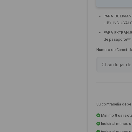
PARA BOLIVIANOS
-1B), INCLÚYALO
PARA EXTRANJERO
de pasaporte**
Número de Carnet de 
Su contraseña debe 
Mínimo
8 caract
Incluir al menos
u
Incluir al menos
u