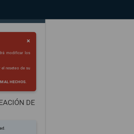
×
drá modificar los
 el reseteo de su
 MAL HECHOS.
EACIÓN DE
ad.