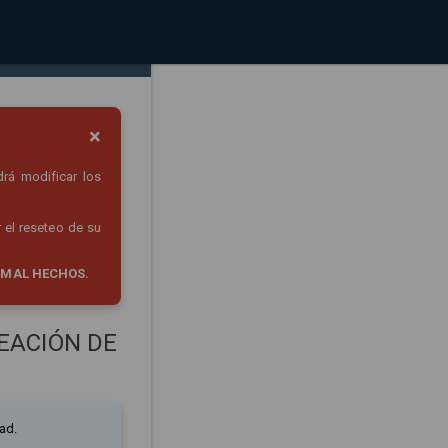
×
drá modificar los
 el reseteo de su
 MAL HECHOS.
EACIÓN DE
ad.