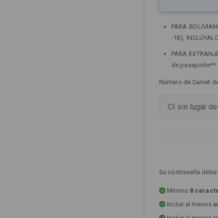
PARA BOLIVIANOS
-1B), INCLÚYALO
PARA EXTRANJERO
de pasaporte**
Número de Carnet de 
Su contraseña debe 
Mínimo
8 caract
Incluir al menos
u
Incluir al menos
u