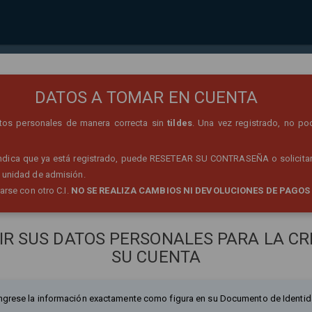
REGISTRO DE PERSONA
DATOS A TOMAR EN CUENTA
datos personales de manera correcta sin
tildes
. Una vez registrado, no po
 indica que ya está registrado, puede RESETEAR SU CONTRASEÑA o solicitar
 unidad de admisión.
rarse con otro C.I.
NO SE REALIZA CAMBIOS NI DEVOLUCIONES DE PAGOS
IR SUS DATOS PERSONALES PARA LA CR
SU CUENTA
ngrese la información exactamente como figura en su Documento de Identid