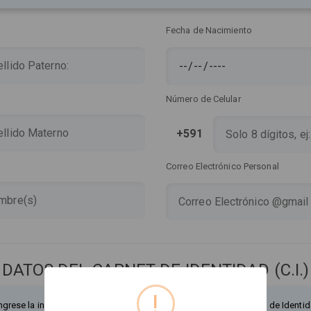
Fecha de Nacimiento
Número de Celular
+591
Correo Electrónico Personal
DATOS DEL CARNET DE IDENTIDAD (C.I.)
!
ngrese la información exactamente como figura en su Documento de Identid