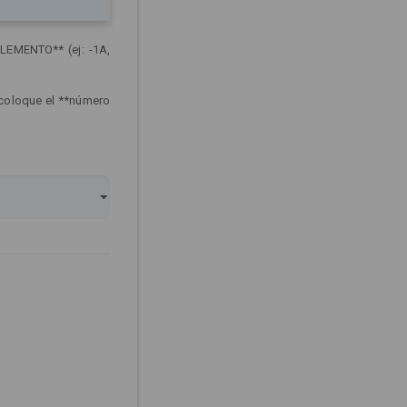
LEMENTO** (ej: -1A,
 coloque el **número