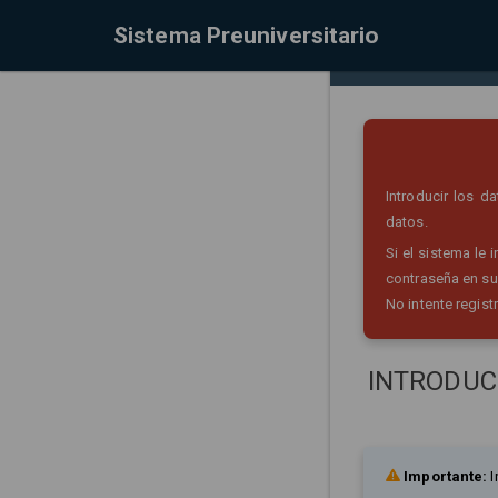
Sistema Preuniversitario
Introducir los 
datos.
Si el sistema le
contraseña en su
No intente regist
INTRODUC
Importante:
I