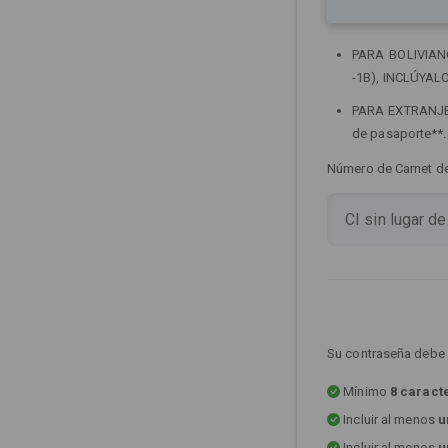
PARA BOLIVIANOS
-1B), INCLÚYALO
PARA EXTRANJERO
de pasaporte**
Número de Carnet de 
Su contraseña debe 
Mínimo
8 caract
Incluir al menos
u
Incluir al menos
u