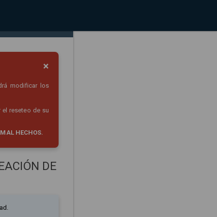
×
drá modificar los
 el reseteo de su
 MAL HECHOS.
EACIÓN DE
ad.