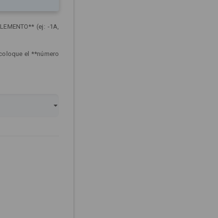
LEMENTO** (ej: -1A,
 coloque el **número