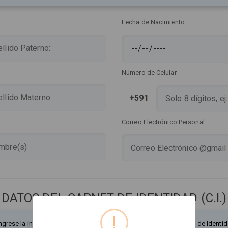
Fecha de Nacimiento
Número de Celular
+591
Correo Electrónico Personal
DATOS DEL CARNET DE IDENTIDAD (C.I.)
!
ngrese la información exactamente como figura en su Documento de Identid