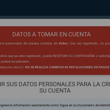
REGISTRO DE PERSONA
DATOS A TOMAR EN CUENTA
datos personales de manera correcta sin
tildes
. Una vez registrado, no po
 indica que ya está registrado, puede RESETEAR SU CONTRASEÑA o solicitar
 unidad de admisión.
rarse con otro C.I.
NO SE REALIZA CAMBIOS NI DEVOLUCIONES DE PAGOS
IR SUS DATOS PERSONALES PARA LA CR
SU CUENTA
ngrese la información exactamente como figura en su Documento de Identid