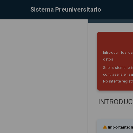
Sistema Preuniversitario
Introducir los 
datos.
Si el sistema le
contraseña en su
No intente regist
INTRODUC
Importante:
I