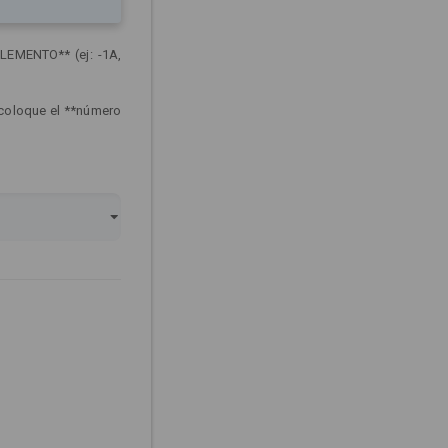
LEMENTO** (ej: -1A,
 coloque el **número