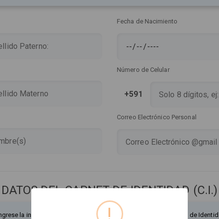
Fecha de Nacimiento
Número de Celular
+591
Correo Electrónico Personal
DATOS DEL CARNET DE IDENTIDAD (C.I.)
!
ngrese la información exactamente como figura en su Documento de Identid