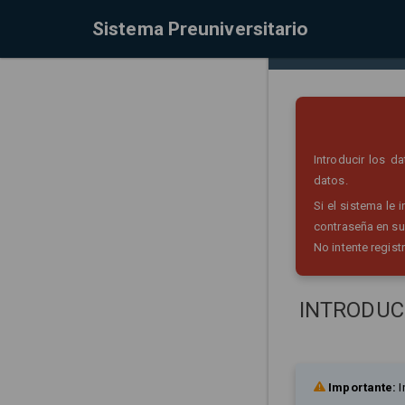
Sistema Preuniversitario
Introducir los 
datos.
Si el sistema le
contraseña en su
No intente regist
INTRODUC
Importante:
I