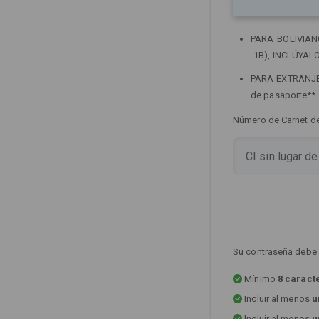
PARA BOLIVIANOS
-1B), INCLÚYALO
PARA EXTRANJERO
de pasaporte**
Número de Carnet de 
Su contraseña debe 
Mínimo
8 caract
Incluir al menos
u
Incluir al menos
u