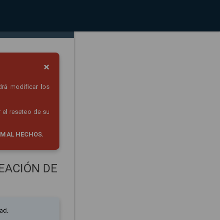
×
drá modificar los
 el reseteo de su
 MAL HECHOS.
EACIÓN DE
ad.