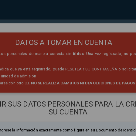
REGISTRO DE PERSONA
DATOS A TOMAR EN CUENTA
datos personales de manera correcta sin
tildes
. Una vez registrado, no po
 indica que ya está registrado, puede RESETEAR SU CONTRASEÑA o solicitar
 unidad de admisión.
rarse con otro C.I.
NO SE REALIZA CAMBIOS NI DEVOLUCIONES DE PAGOS
IR SUS DATOS PERSONALES PARA LA CR
SU CUENTA
ngrese la información exactamente como figura en su Documento de Identid