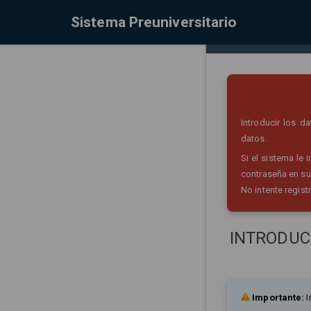
Sistema Preuniversitario
Introducir los 
datos.
Si el sistema le
contraseña en su
No intente regist
INTRODUC
Importante:
I