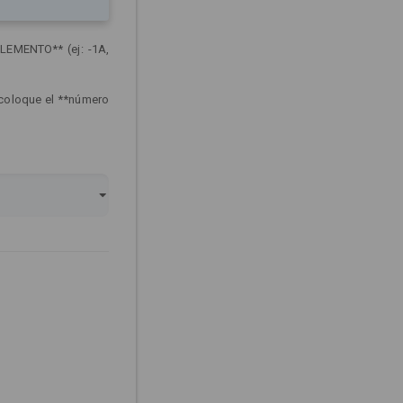
LEMENTO** (ej: -1A,
 coloque el **número