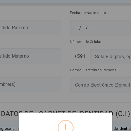
Fecha de Nacimiento
Número de Celular
+591
Correo Electrónico Personal
DATOS DEL CARNET DE IDENTIDAD (C.I.)
!
ngrese la información exactamente como figura en su Documento de Identid