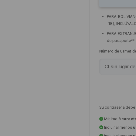
PARA BOLIVIANOS
-1B), INCLÚYALO
PARA EXTRANJERO
de pasaporte**
Número de Carnet de 
Su contraseña debe 
Mínimo
8 caract
Incluir al menos
u
Incluir al menos
u