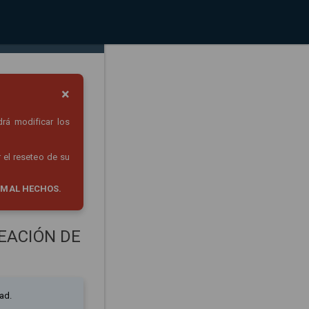
×
drá modificar los
 el reseteo de su
 MAL HECHOS.
EACIÓN DE
ad.