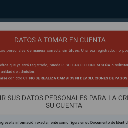
REGISTRO DE PERSONA
DATOS A TOMAR EN CUENTA
datos personales de manera correcta sin
tildes
. Una vez registrado, no po
 indica que ya está registrado, puede RESETEAR SU CONTRASEÑA o solicitar
 unidad de admisión.
rarse con otro C.I.
NO SE REALIZA CAMBIOS NI DEVOLUCIONES DE PAGOS
IR SUS DATOS PERSONALES PARA LA CR
SU CUENTA
ngrese la información exactamente como figura en su Documento de Identid