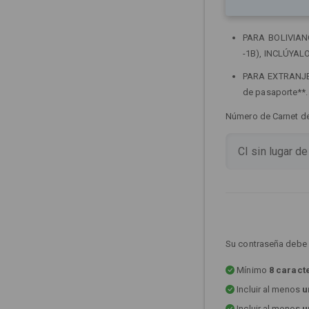
PARA BOLIVIANOS
-1B), INCLÚYALO
PARA EXTRANJERO
de pasaporte**
Número de Carnet de 
Su contraseña debe 
Mínimo
8 caract
Incluir al menos
u
Incluir al menos
u