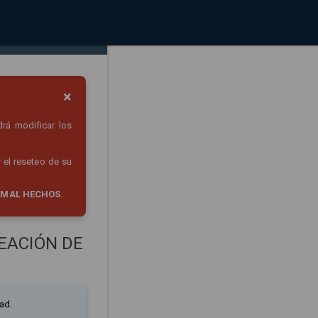
×
drá modificar los
 el reseteo de su
 MAL HECHOS.
EACIÓN DE
ad.