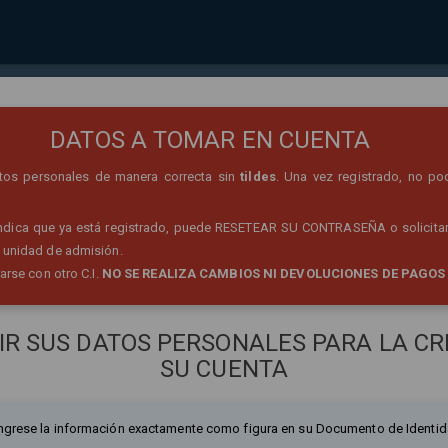
REGISTRO DE PERSONA
DATOS A TOMAR EN CUENTA
datos personales de manera correcta sin
tildes
. Una vez registrado, no po
 indica que ya está registrado, puede RESETEAR SU CONTRASEÑA o solicitar
 unidad de admisión.
rarse con otro C.I.
NO SE REALIZA CAMBIOS NI DEVOLUCIONES DE PAGOS
IR SUS DATOS PERSONALES PARA LA CR
SU CUENTA
ngrese la información exactamente como figura en su Documento de Identid