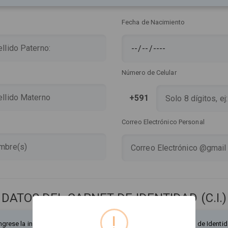
Fecha de Nacimiento
Número de Celular
+591
Correo Electrónico Personal
DATOS DEL CARNET DE IDENTIDAD (C.I.)
!
ngrese la información exactamente como figura en su Documento de Identid