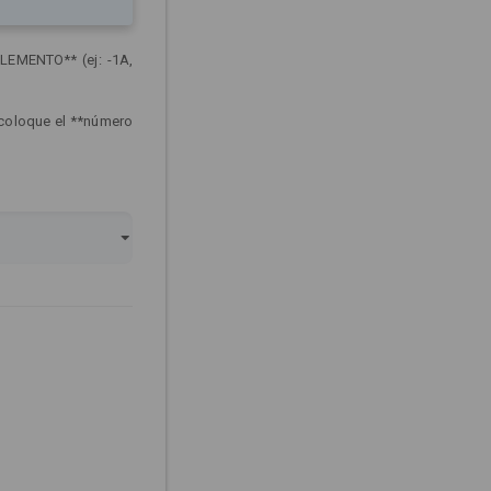
LEMENTO** (ej: -1A,
 coloque el **número