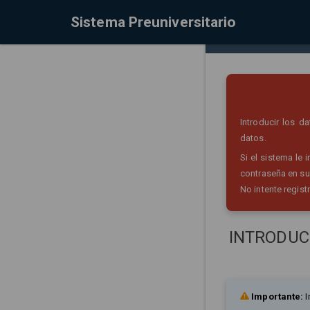
Sistema Preuniversitario
Introducir los 
datos.
Si el sistema le
contraseña en su
No intente regist
INTRODUC
Importante:
I