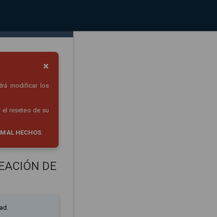
×
drá modificar los
 el reseteo de su
 MAL HECHOS.
EACIÓN DE
ad.