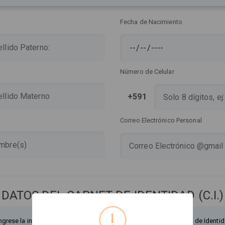
Fecha de Nacimiento
Número de Celular
+591
Correo Electrónico Personal
DATOS DEL CARNET DE IDENTIDAD (C.I.)
!
ngrese la información exactamente como figura en su Documento de Identid