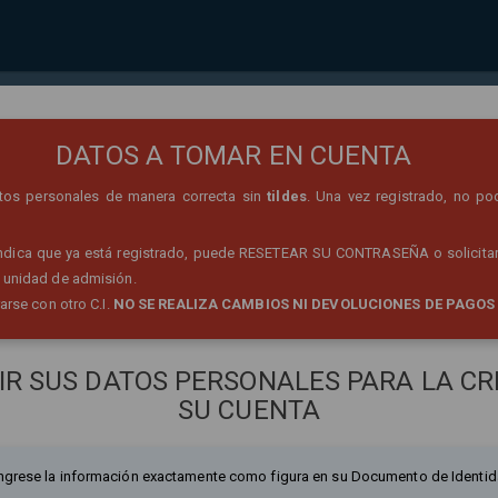
REGISTRO DE PERSONA
DATOS A TOMAR EN CUENTA
datos personales de manera correcta sin
tildes
. Una vez registrado, no po
 indica que ya está registrado, puede RESETEAR SU CONTRASEÑA o solicitar
 unidad de admisión.
rarse con otro C.I.
NO SE REALIZA CAMBIOS NI DEVOLUCIONES DE PAGOS
IR SUS DATOS PERSONALES PARA LA CR
SU CUENTA
ngrese la información exactamente como figura en su Documento de Identid