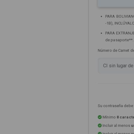
PARA BOLIVIANOS
-1B), INCLÚYALO
PARA EXTRANJERO
de pasaporte**
Número de Carnet de 
Su contraseña debe 
Mínimo
8 caract
Incluir al menos
u
Incluir al menos
u