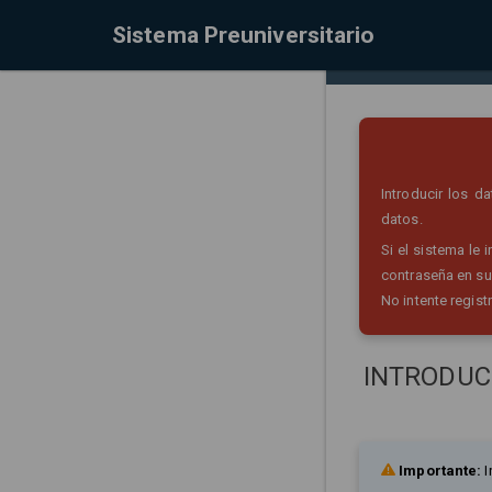
Sistema Preuniversitario
Introducir los 
datos.
Si el sistema le
contraseña en su
No intente regist
INTRODUC
Importante:
I