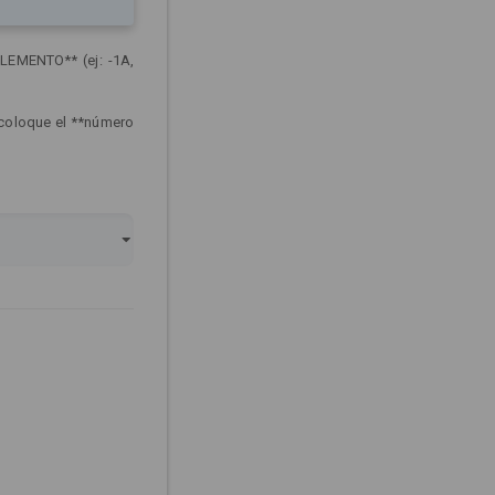
LEMENTO** (ej: -1A,
 coloque el **número