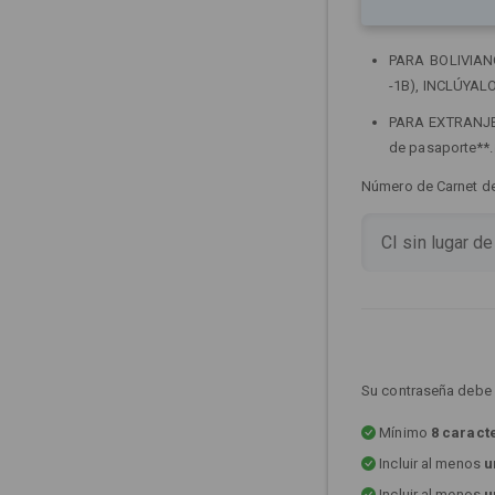
PARA BOLIVIANOS
-1B), INCLÚYALO
PARA EXTRANJERO
de pasaporte**
Número de Carnet de 
Su contraseña debe 
Mínimo
8 caract
Incluir al menos
u
Incluir al menos
u