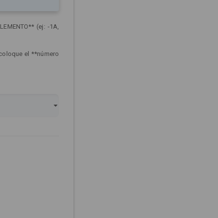
LEMENTO** (ej: -1A,
 coloque el **número