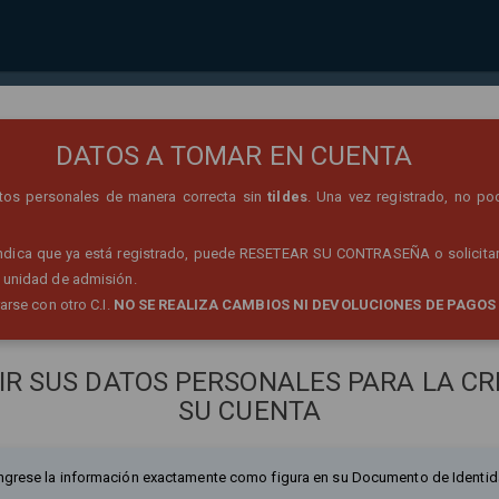
REGISTRO DE PERSONA
DATOS A TOMAR EN CUENTA
datos personales de manera correcta sin
tildes
. Una vez registrado, no po
 indica que ya está registrado, puede RESETEAR SU CONTRASEÑA o solicitar
 unidad de admisión.
rarse con otro C.I.
NO SE REALIZA CAMBIOS NI DEVOLUCIONES DE PAGOS
IR SUS DATOS PERSONALES PARA LA CR
SU CUENTA
ngrese la información exactamente como figura en su Documento de Identid