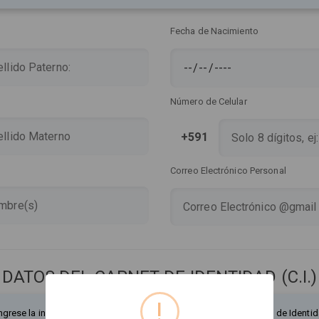
Fecha de Nacimiento
Número de Celular
+591
Correo Electrónico Personal
DATOS DEL CARNET DE IDENTIDAD (C.I.)
!
ngrese la información exactamente como figura en su Documento de Identid