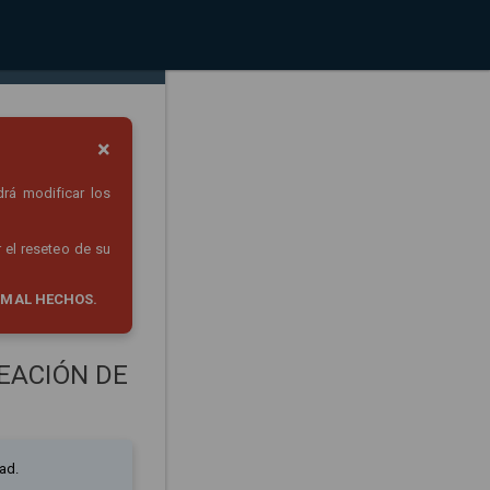
×
drá modificar los
 el reseteo de su
 MAL HECHOS.
EACIÓN DE
ad.