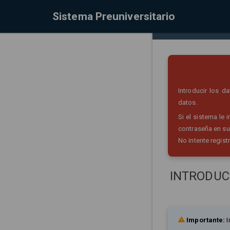
Sistema Preuniversitario
Introducir los 
datos.
Si el sistema le
contraseña en su
No intente regist
INTRODUC
Importante:
I