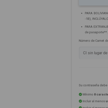
PARA BOLIVIANOS
-1B), INCLÚYALO
PARA EXTRANJERO
de pasaporte**
Número de Carnet de 
Su contraseña debe 
Mínimo
8 caract
Incluir al menos
u
Incluir al menos
u