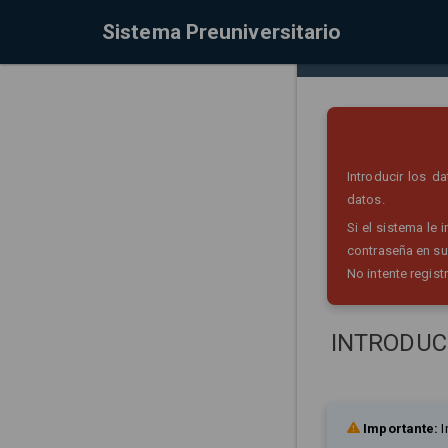
Sistema Preuniversitario
Introducir los 
datos.
Si el sistema le
contraseña en su
No intente regist
INTRODUC
Importante:
I