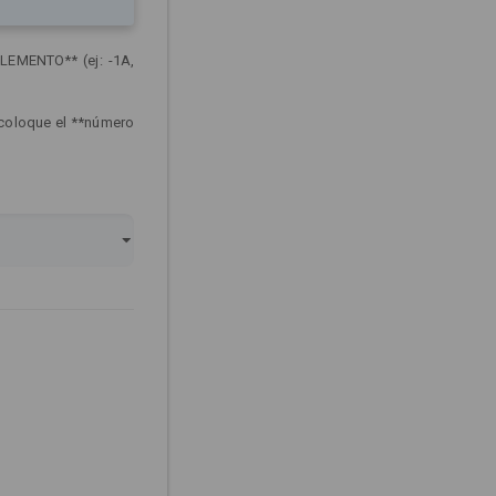
LEMENTO** (ej: -1A,
 coloque el **número