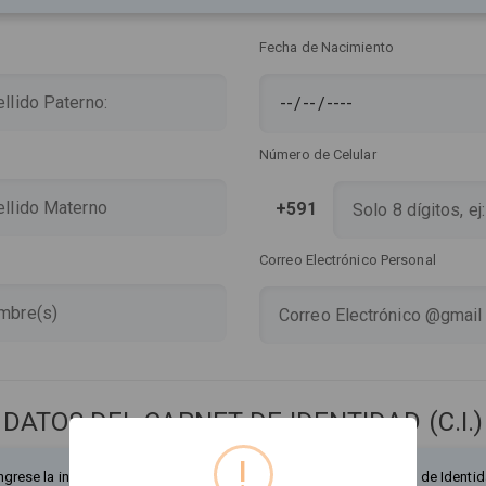
Fecha de Nacimiento
Número de Celular
+591
Correo Electrónico Personal
DATOS DEL CARNET DE IDENTIDAD (C.I.)
!
ngrese la información exactamente como figura en su Documento de Identid