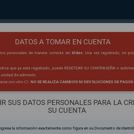
REGISTRO DE PERSONA
DATOS A TOMAR EN CUENTA
datos personales de manera correcta sin
tildes
. Una vez registrado, no po
 indica que ya está registrado, puede RESETEAR SU CONTRASEÑA o solicitar
 unidad de admisión.
rarse con otro C.I.
NO SE REALIZA CAMBIOS NI DEVOLUCIONES DE PAGOS
IR SUS DATOS PERSONALES PARA LA CR
SU CUENTA
ngrese la información exactamente como figura en su Documento de Identid