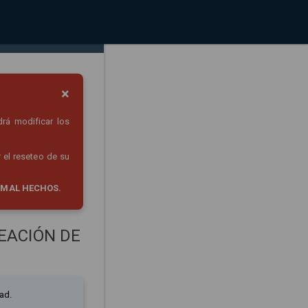
×
drá modificar los
 el reseteo de su
 MAL HECHOS.
EACIÓN DE
ad.