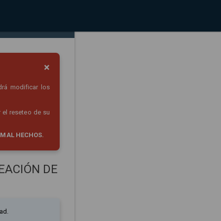
×
drá modificar los
 el reseteo de su
 MAL HECHOS.
EACIÓN DE
ad.