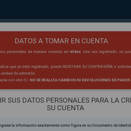
REGISTRO DE PERSONA
DATOS A TOMAR EN CUENTA
datos personales de manera correcta sin
tildes
. Una vez registrado, no po
 indica que ya está registrado, puede RESETEAR SU CONTRASEÑA o solicitar
 unidad de admisión.
rarse con otro C.I.
NO SE REALIZA CAMBIOS NI DEVOLUCIONES DE PAGOS
IR SUS DATOS PERSONALES PARA LA CR
SU CUENTA
ngrese la información exactamente como figura en su Documento de Identid