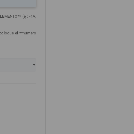
LEMENTO** (ej: -1A,
 coloque el **número