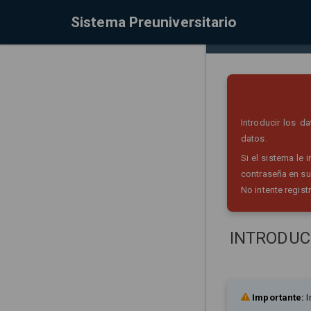
Sistema Preuniversitario
Introducir los 
datos.
Si el sistema le
contraseña en su
No intente regist
INTRODUC
Importante:
I