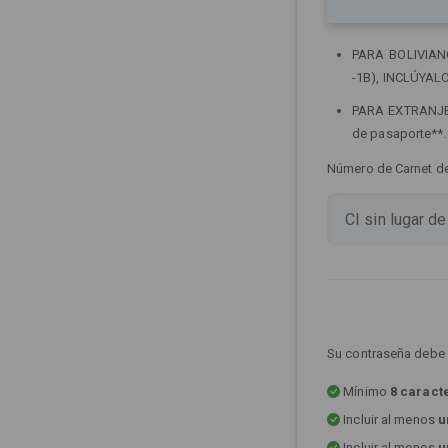
PARA BOLIVIANOS
-1B), INCLÚYALO
PARA EXTRANJERO
de pasaporte**
Número de Carnet de 
Su contraseña debe 
Mínimo
8 caract
Incluir al menos
u
Incluir al menos
u