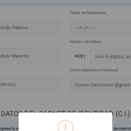
Fecha de Nacimiento
Número de Celular
+591
Correo Electrónico Personal
DATOS DEL CARNET DE IDENTIDAD (C.I.)
!
ngrese la información exactamente como figura en su Documento de Identid