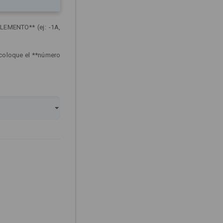
LEMENTO** (ej: -1A,
 coloque el **número