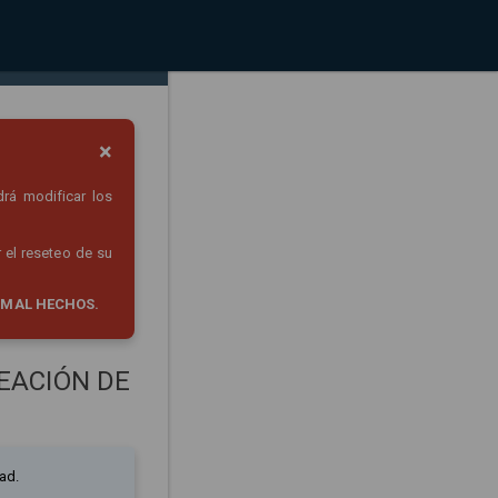
×
drá modificar los
 el reseteo de su
 MAL HECHOS.
EACIÓN DE
ad.