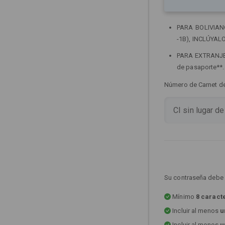
PARA BOLIVIANOS
-1B), INCLÚYALO
PARA EXTRANJERO
de pasaporte**
Número de Carnet de 
Su contraseña debe 
Mínimo
8 caract
Incluir al menos
u
Incluir al menos
u