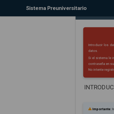
Sistema Preuniversitario
Introducir los 
datos.
Si el sistema le
contraseña en su
No intente regist
INTRODUC
Importante:
I