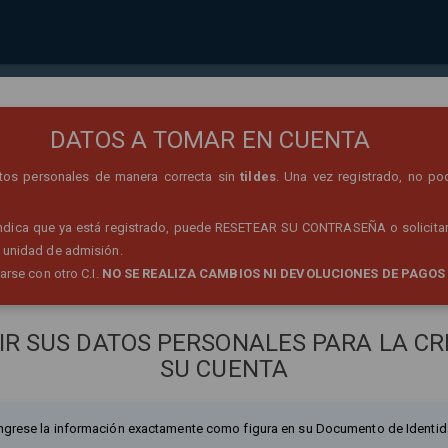
REGISTRO DE PERSONA
DATOS A TOMAR EN CUENTA
datos personales de manera correcta sin
tildes
. Una vez registrado, no po
 indica que ya está registrado, puede RESETEAR SU CONTRASEÑA o solicitar
 unidad de admisión.
rarse con otro C.I.
NO SE REALIZA CAMBIOS NI DEVOLUCIONES DE PAGOS
IR SUS DATOS PERSONALES PARA LA CR
SU CUENTA
ngrese la información exactamente como figura en su Documento de Identid