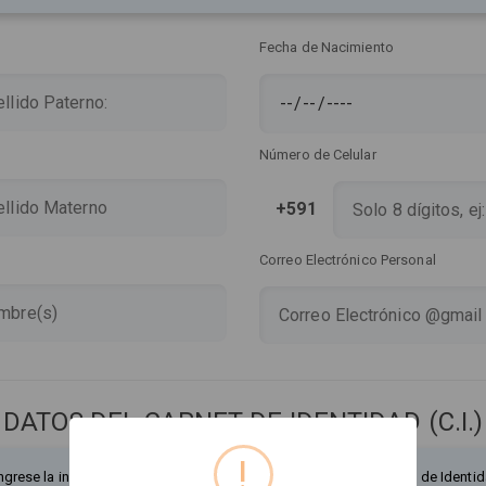
Fecha de Nacimiento
Número de Celular
+591
Correo Electrónico Personal
DATOS DEL CARNET DE IDENTIDAD (C.I.)
!
ngrese la información exactamente como figura en su Documento de Identid