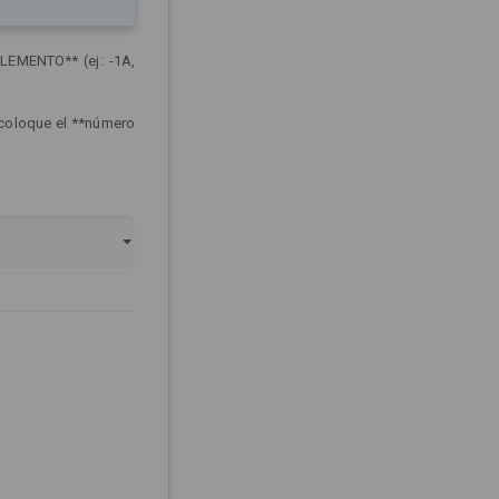
LEMENTO** (ej: -1A,
 coloque el **número