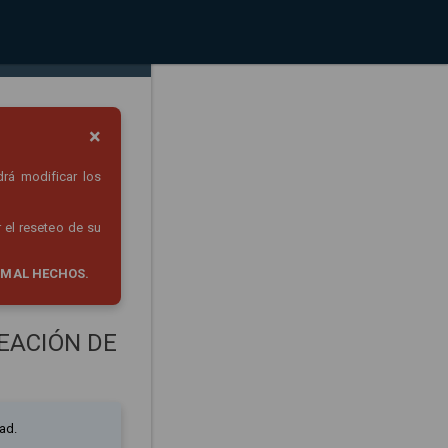
×
drá modificar los
 el reseteo de su
 MAL HECHOS.
EACIÓN DE
ad.