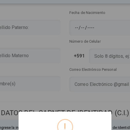
Fecha de Nacimiento
Número de Celular
+591
Correo Electrónico Personal
DATOS DEL CARNET DE IDENTIDAD (C.I.)
!
ngrese la información exactamente como figura en su Documento de Identid