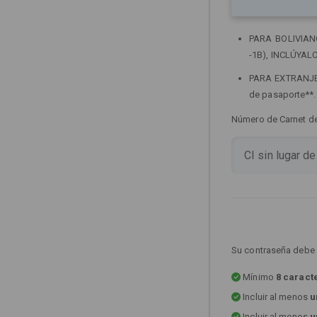
PARA BOLIVIANOS
-1B), INCLÚYALO
PARA EXTRANJERO
de pasaporte**
Número de Carnet de 
Su contraseña debe 
Mínimo
8 caract
Incluir al menos
u
Incluir al menos
u