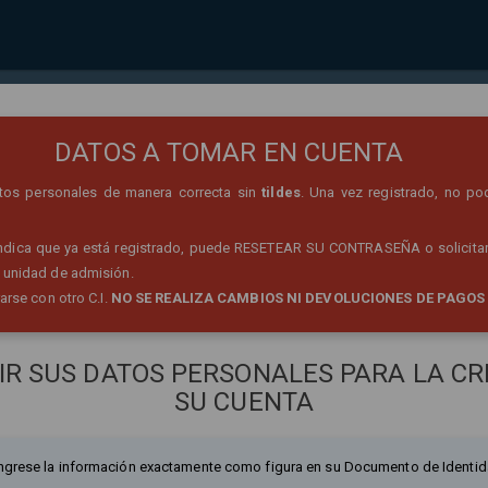
REGISTRO DE PERSONA
DATOS A TOMAR EN CUENTA
datos personales de manera correcta sin
tildes
. Una vez registrado, no po
 indica que ya está registrado, puede RESETEAR SU CONTRASEÑA o solicitar
 unidad de admisión.
rarse con otro C.I.
NO SE REALIZA CAMBIOS NI DEVOLUCIONES DE PAGOS
IR SUS DATOS PERSONALES PARA LA CR
SU CUENTA
ngrese la información exactamente como figura en su Documento de Identid