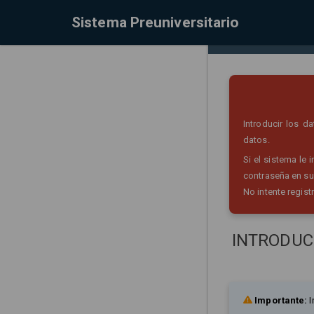
Sistema Preuniversitario
Introducir los 
datos.
Si el sistema le
contraseña en su
No intente regist
INTRODUC
Importante:
I