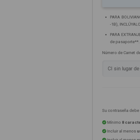
PARA BOLIVIANOS
-1B), INCLÚYALO
PARA EXTRANJERO
de pasaporte**
Número de Carnet de 
Su contraseña debe 
Mínimo
8 caract
Incluir al menos
u
Incluir al menos
u