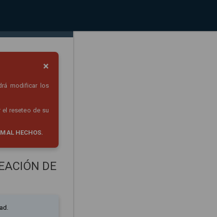
×
drá modificar los
 el reseteo de su
 MAL HECHOS.
EACIÓN DE
ad.