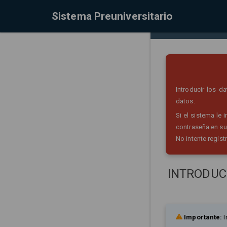
Sistema Preuniversitario
Introducir los 
datos.
Si el sistema le
contraseña en su
No intente regist
INTRODUC
Importante:
I