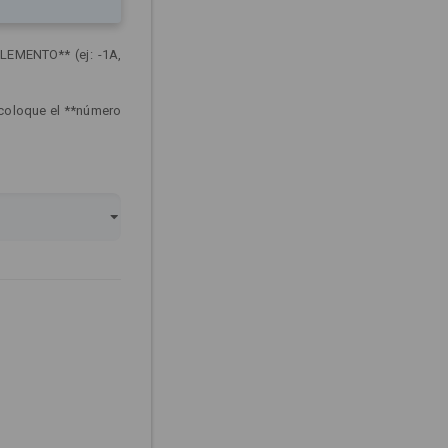
LEMENTO** (ej: -1A,
 coloque el **número