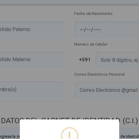
Fecha de Nacimiento
Número de Celular
+591
Correo Electrónico Personal
DATOS DEL CARNET DE IDENTIDAD (C.I.)
!
ngrese la información exactamente como figura en su Documento de Identid