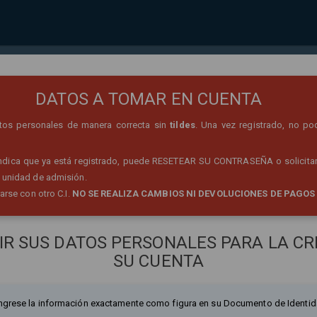
REGISTRO DE PERSONA
DATOS A TOMAR EN CUENTA
datos personales de manera correcta sin
tildes
. Una vez registrado, no po
 indica que ya está registrado, puede RESETEAR SU CONTRASEÑA o solicitar
 unidad de admisión.
rarse con otro C.I.
NO SE REALIZA CAMBIOS NI DEVOLUCIONES DE PAGOS
IR SUS DATOS PERSONALES PARA LA CR
SU CUENTA
ngrese la información exactamente como figura en su Documento de Identid