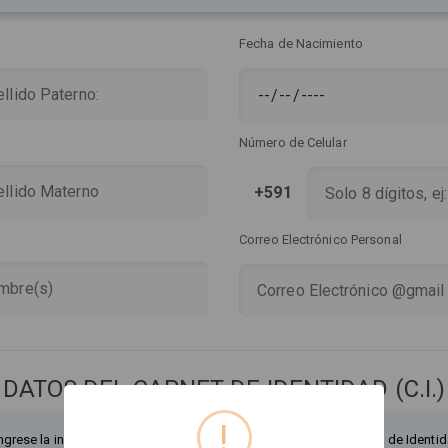
Fecha de Nacimiento
Número de Celular
+591
Correo Electrónico Personal
DATOS DEL CARNET DE IDENTIDAD (C.I.)
!
ngrese la información exactamente como figura en su Documento de Identid