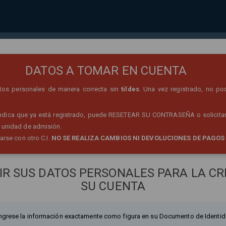
REGISTRO DE PERSONA
DATOS A TOMAR EN CUENTA
datos personales de manera correcta sin
tildes
. Una vez registrado, no po
 indica que ya está registrado, puede RESETEAR SU CONTRASEÑA o solicitar
 unidad de admisión.
rarse con otro C.I.
NO SE REALIZA CAMBIOS NI DEVOLUCIONES DE PAGOS
IR SUS DATOS PERSONALES PARA LA CR
SU CUENTA
ngrese la información exactamente como figura en su Documento de Identid