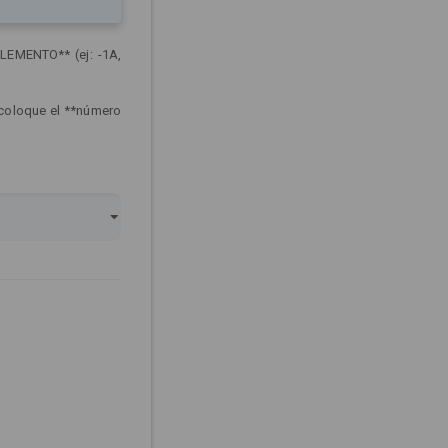
LEMENTO** (ej: -1A,
 coloque el **número