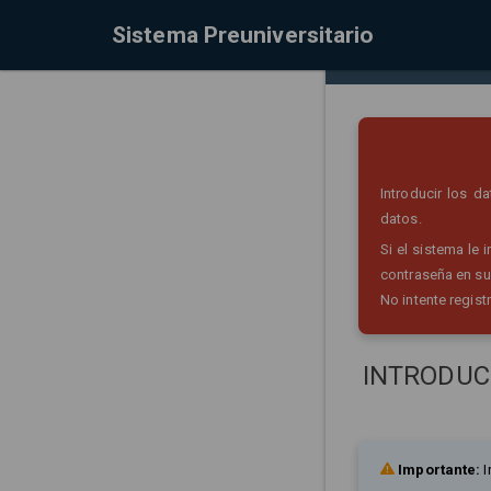
Sistema Preuniversitario
Introducir los 
datos.
Si el sistema le
contraseña en su
No intente regist
INTRODUC
Importante:
I