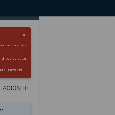
×
drá modificar los
 el reseteo de su
 MAL HECHOS.
EACIÓN DE
ad.