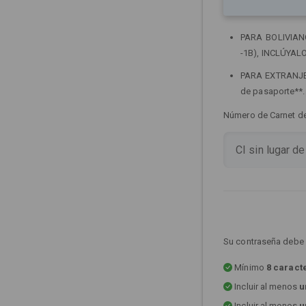
PARA BOLIVIANOS
-1B), INCLÚYALO
PARA EXTRANJERO
de pasaporte**
Número de Carnet de 
Su contraseña debe 
Mínimo
8 caract
Incluir al menos
u
Incluir al menos
u