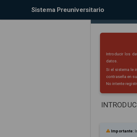
Sistema Preuniversitario
Introducir los 
datos.
Si el sistema le
contraseña en su
No intente regist
INTRODUC
Importante:
I