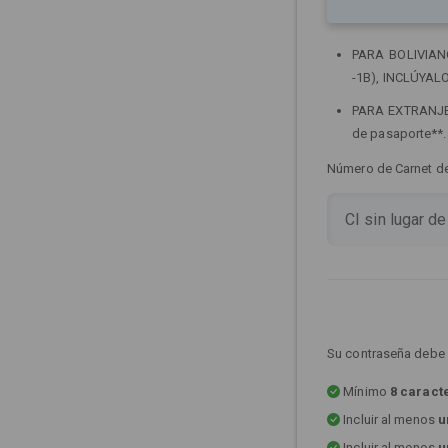
PARA BOLIVIANOS
-1B), INCLÚYALO
PARA EXTRANJERO
de pasaporte**
Número de Carnet de 
Su contraseña debe 
Mínimo
8 caract
Incluir al menos
u
Incluir al menos
u