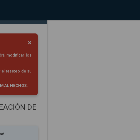
×
drá modificar los
 el reseteo de su
 MAL HECHOS.
EACIÓN DE
ad.