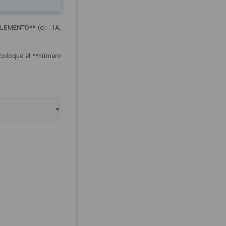
LEMENTO** (ej: -1A,
 coloque el **número