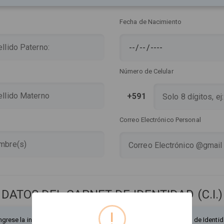
Fecha de Nacimiento
Número de Celular
+591
Correo Electrónico Personal
DATOS DEL CARNET DE IDENTIDAD (C.I.)
!
ngrese la información exactamente como figura en su Documento de Identid