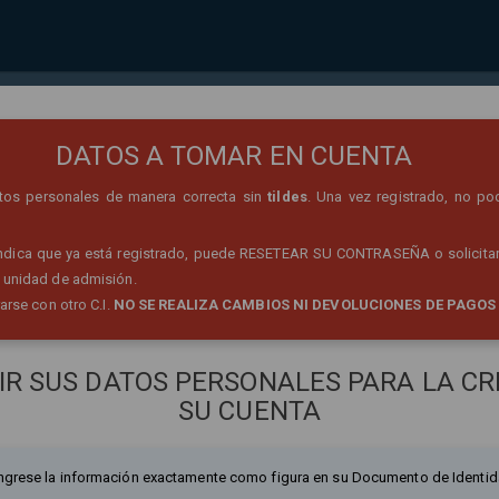
REGISTRO DE PERSONA
DATOS A TOMAR EN CUENTA
datos personales de manera correcta sin
tildes
. Una vez registrado, no po
 indica que ya está registrado, puede RESETEAR SU CONTRASEÑA o solicitar
 unidad de admisión.
rarse con otro C.I.
NO SE REALIZA CAMBIOS NI DEVOLUCIONES DE PAGOS
IR SUS DATOS PERSONALES PARA LA CR
SU CUENTA
ngrese la información exactamente como figura en su Documento de Identid