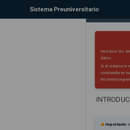
Sistema Preuniversitario
Introducir los 
datos.
Si el sistema le
contraseña en su
No intente regist
INTRODUC
Importante:
I