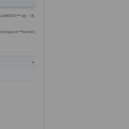
LEMENTO** (ej: -1A,
 coloque el **número