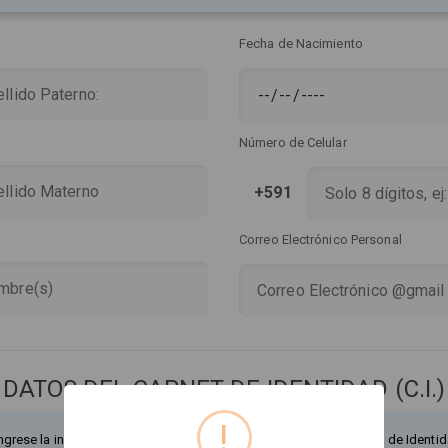
Fecha de Nacimiento
Número de Celular
+591
Correo Electrónico Personal
DATOS DEL CARNET DE IDENTIDAD (C.I.)
!
ngrese la información exactamente como figura en su Documento de Identid