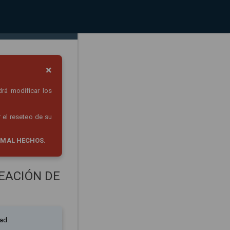
×
drá modificar los
 el reseteo de su
 MAL HECHOS.
EACIÓN DE
ad.