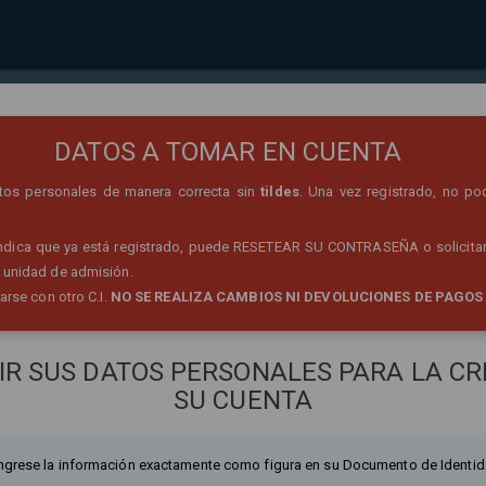
REGISTRO DE PERSONA
DATOS A TOMAR EN CUENTA
datos personales de manera correcta sin
tildes
. Una vez registrado, no po
 indica que ya está registrado, puede RESETEAR SU CONTRASEÑA o solicitar
 unidad de admisión.
rarse con otro C.I.
NO SE REALIZA CAMBIOS NI DEVOLUCIONES DE PAGOS
IR SUS DATOS PERSONALES PARA LA CR
SU CUENTA
ngrese la información exactamente como figura en su Documento de Identid