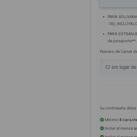
PARA BOLIVIANOS
-1B), INCLÚYALO
PARA EXTRANJERO
de pasaporte**
Número de Carnet de 
Su contraseña debe 
Mínimo
8 caract
Incluir al menos
u
Incluir al menos
u