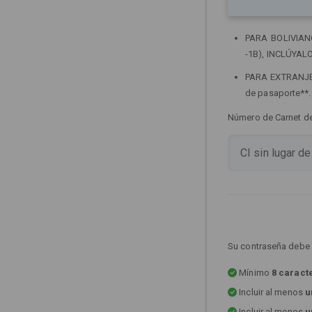
PARA BOLIVIANOS
-1B), INCLÚYALO
PARA EXTRANJERO
de pasaporte**
Número de Carnet de 
Su contraseña debe 
Mínimo
8 caract
Incluir al menos
u
Incluir al menos
u