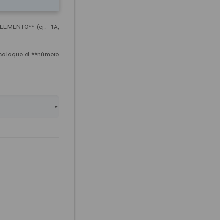
LEMENTO** (ej: -1A,
 coloque el **número