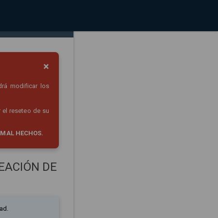
×
drá modificar los
 el reseteo de su
 MAL HECHOS.
EACIÓN DE
ad.