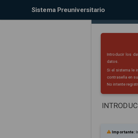
Sistema Preuniversitario
Introducir los 
datos.
Si el sistema le
contraseña en su
No intente regist
INTRODUC
Importante:
I