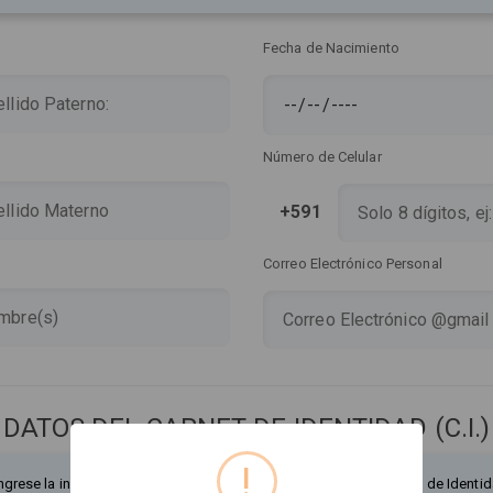
Fecha de Nacimiento
Número de Celular
+591
Correo Electrónico Personal
DATOS DEL CARNET DE IDENTIDAD (C.I.)
!
ngrese la información exactamente como figura en su Documento de Identid