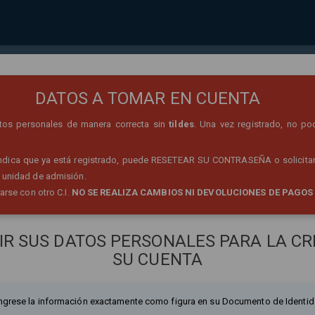
REGISTRO DE PERSONA
DATOS A TOMAR EN CUENTA
datos personales de manera correcta sin
tildes
. Una vez registrado, no po
 indica que ya está registrado, puede RESETEAR SU CONTRASEÑA o solicitar
 unidad de admisión.
rarse con otro C.I.
NO SE REALIZA CAMBIOS NI DEVOLUCIONES DE PAGOS
IR SUS DATOS PERSONALES PARA LA CR
SU CUENTA
ngrese la información exactamente como figura en su Documento de Identid