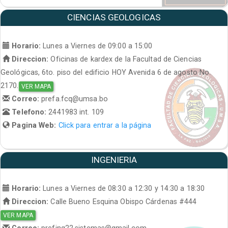
CIENCIAS GEOLOGICAS
Horario:
Lunes a Viernes de 09:00 a 15:00
Direccion:
Oficinas de kardex de la Facultad de Ciencias
Geológicas, 6to. piso del edificio HOY Avenida 6 de agosto No.
2170.
VER MAPA
Correo:
prefa.fcq@umsa.bo
Telefono:
2441983 int. 109
Pagina Web:
Click para entrar a la página
INGENIERIA
Horario:
Lunes a Viernes de 08:30 a 12:30 y 14:30 a 18:30
Direccion:
Calle Bueno Esquina Obispo Cárdenas #444
VER MAPA
Correo:
prefing22.sistemas@gmail.com