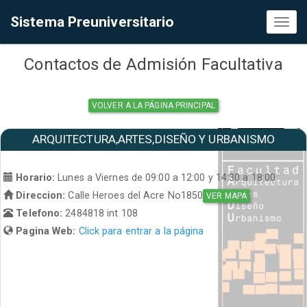
Sistema Preuniversitario
Toggl
naviga
Contactos de Admisión Facultativa
VOLVER A LA PÁGINA PRINCIPAL
ARQUITECTURA,ARTES,DISEÑO Y URBANISMO
Horario:
Lunes a Viernes de 09:00 a 12:00 y 14:30 a 18:00
Direccion:
Calle Heroes del Acre No1850
VER MAPA
Telefono:
2484818 int 108
Pagina Web:
Click para entrar a la página