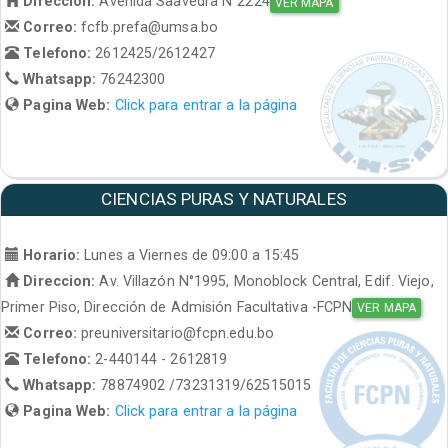
Direccion:
Avenida Saavedra N°2224
VER MAPA
Correo:
fcfb.prefa@umsa.bo
Telefono:
2612425/2612427
Whatsapp:
76242300
Pagina Web:
Click para entrar a la página
CIENCIAS PURAS Y NATURALES
Horario:
Lunes a Viernes de 09:00 a 15:45
Direccion:
Av. Villazón N°1995, Monoblock Central, Edif. Viejo,
Primer Piso, Dirección de Admisión Facultativa -FCPN
VER MAPA
Correo:
preuniversitario@fcpn.edu.bo
Telefono:
2-440144 - 2612819
Whatsapp:
78874902 /73231319/62515015
Pagina Web:
Click para entrar a la página