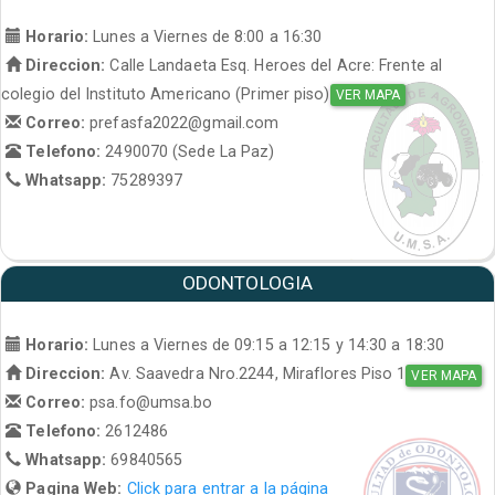
Horario:
Lunes a Viernes de 8:00 a 16:30
Direccion:
Calle Landaeta Esq. Heroes del Acre: Frente al
colegio del Instituto Americano (Primer piso)
VER MAPA
Correo:
prefasfa2022@gmail.com
Telefono:
2490070 (Sede La Paz)
Whatsapp:
75289397
ODONTOLOGIA
Horario:
Lunes a Viernes de 09:15 a 12:15 y 14:30 a 18:30
Direccion:
Av. Saavedra Nro.2244, Miraflores Piso 1
VER MAPA
Correo:
psa.fo@umsa.bo
Telefono:
2612486
Whatsapp:
69840565
Pagina Web:
Click para entrar a la página