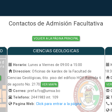
Contactos de Admisión Facultativa
VOLVER A LA PÁGINA PRINCIPAL
MO
CIENCIAS GEOLOGICAS
a
Horario:
Lunes a Viernes de 09:00 a 15:00
H
Direccion:
Oficinas de kardex de la Facultad de
18:
Ciencias Geológicas, 6to. piso del edificio HOY Avenida 6
D
de agosto No. 2170.
VER MAPA
VER
Correo:
prefa.fcq@umsa.bo
C
Telefono:
2441983 int. 109
T
Pagina Web:
Click para entrar a la página
W
P