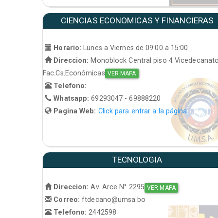
CIENCIAS ECONOMICAS Y FINANCIERAS
Horario:
Lunes a Viernes de 09:00 a 15:00
Direccion:
Monoblock Central piso 4 Vicedecanat
Fac.Cs.Económicas
VER MAPA
Telefono:
Whatsapp:
69293047 - 69888220
Pagina Web:
Click para entrar a la página
TECNOLOGIA
Direccion:
Av. Arce N° 2295
VER MAPA
Correo:
ftdecano@umsa.bo
Telefono:
2442598