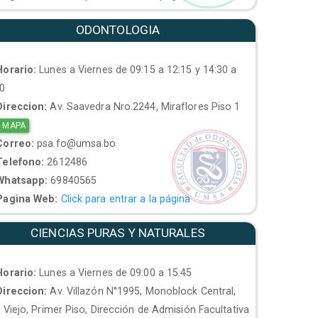
ODONTOLOGIA
orario:
Lunes a Viernes de 09:15 a 12:15 y 14:30 a
30
ireccion:
Av. Saavedra Nro.2244, Miraflores Piso 1
 MAPA
orreo:
psa.fo@umsa.bo
elefono:
2612486
hatsapp:
69840565
agina Web:
Click para entrar a la página
CIENCIAS PURAS Y NATURALES
orario:
Lunes a Viernes de 09:00 a 15:45
ireccion:
Av. Villazón N°1995, Monoblock Central,
. Viejo, Primer Piso, Dirección de Admisión Facultativa