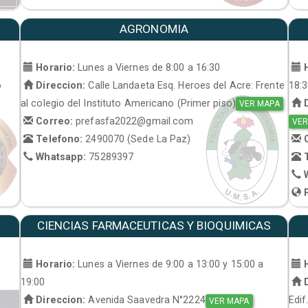
AGRONOMIA
Horario:
Lunes a Viernes de 8:00 a 16:30
H
o
Direccion:
Calle Landaeta Esq. Heroes del Acre: Frente
18:
al colegio del Instituto Americano (Primer piso)
D
VER MAPA
Correo:
prefasfa2022@gmail.com
VER
Telefono:
2490070 (Sede La Paz)
C
Whatsapp:
75289397
T
W
P
CIENCIAS FARMACEUTICAS Y BIOQUIMICAS
Horario:
Lunes a Viernes de 9:00 a 13:00 y 15:00 a
H
19:00
D
Direccion:
Avenida Saavedra N°2224
Edif
VER MAPA