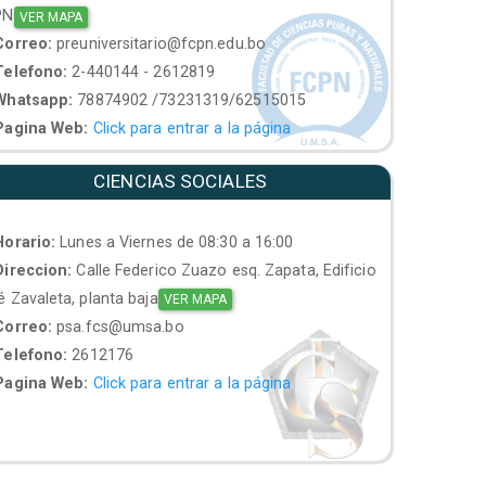
PN
VER MAPA
orreo:
preuniversitario@fcpn.edu.bo
elefono:
2-440144 - 2612819
hatsapp:
78874902 /73231319/62515015
agina Web:
Click para entrar a la página
CIENCIAS SOCIALES
orario:
Lunes a Viernes de 08:30 a 16:00
ireccion:
Calle Federico Zuazo esq. Zapata, Edificio
 Zavaleta, planta baja
VER MAPA
orreo:
psa.fcs@umsa.bo
elefono:
2612176
agina Web:
Click para entrar a la página