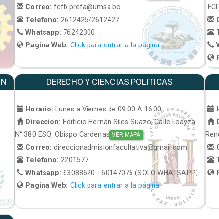
Correo:
fcfb.prefa@umsa.bo
-FC
Telefono:
2612425/2612427
C
Whatsapp:
76242300
T
Pagina Web:
Click para entrar a la página
W
P
ON
DERECHO Y CIENCIAS POLITICAS
Horario:
Lunes a Viernes de 09:00 A 16:00
H
Direccion:
Edificio Hernán Siles Suazo, Calle Loayza
D
N° 380 ESQ. Obispo Cardenas
René
VER MAPA
Correo:
direccionadmisionfacultativa@gmail.com
C
Telefono:
2201577
T
Whatsapp:
63088620 - 60147076 (SOLO WHATSAPP)
P
Pagina Web:
Click para entrar a la página