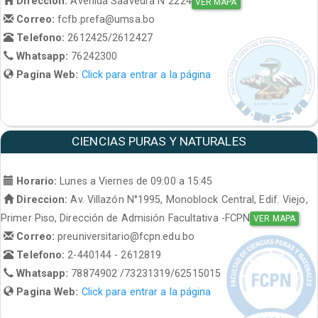
Direccion:
Avenida Saavedra N°2224
VER MAPA
Correo:
fcfb.prefa@umsa.bo
Telefono:
2612425/2612427
Whatsapp:
76242300
Pagina Web:
Click para entrar a la página
CIENCIAS PURAS Y NATURALES
Horario:
Lunes a Viernes de 09:00 a 15:45
Direccion:
Av. Villazón N°1995, Monoblock Central, Edif. Viejo,
Primer Piso, Dirección de Admisión Facultativa -FCPN
VER MAPA
Correo:
preuniversitario@fcpn.edu.bo
Telefono:
2-440144 - 2612819
Whatsapp:
78874902 /73231319/62515015
Pagina Web:
Click para entrar a la página