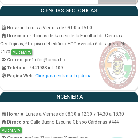
CIENCIAS GEOLOGICAS
Horario:
Lunes a Viernes de 09:00 a 15:00
Direccion:
Oficinas de kardex de la Facultad de Ciencias
Geológicas, 6to. piso del edificio HOY Avenida 6 de agosto No.
2170.
VER MAPA
Correo:
prefa.fcq@umsa.bo
Telefono:
2441983 int. 109
Pagina Web:
Click para entrar a la página
INGENIERIA
Horario:
Lunes a Viernes de 08:30 a 12:30 y 14:30 a 18:30
Direccion:
Calle Bueno Esquina Obispo Cárdenas #444
VER MAPA
Correo:
prefing22.sistemas@gmail.com