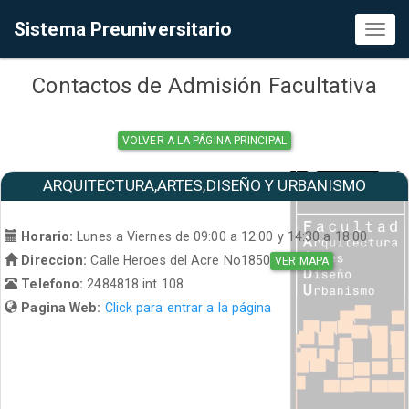
Sistema Preuniversitario
Toggl
naviga
Contactos de Admisión Facultativa
VOLVER A LA PÁGINA PRINCIPAL
ARQUITECTURA,ARTES,DISEÑO Y URBANISMO
Horario:
Lunes a Viernes de 09:00 a 12:00 y 14:30 a 18:00
Direccion:
Calle Heroes del Acre No1850
VER MAPA
Telefono:
2484818 int 108
Pagina Web:
Click para entrar a la página