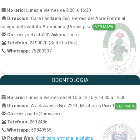
Horario:
Lunes a Viernes de 8:00 a 16:30
Direccion:
Calle Landaeta Esq. Heroes del Acre: Frente al
colegio del Instituto Americano (Primer piso)
VER MAPA
Correo:
prefasfa2022@gmail.com
Telefono:
2490070 (Sede La Paz)
Whatsapp:
75289397
ODONTOLOGIA
Horario:
Lunes a Viernes de 09:15 a 12:15 y 14:30 a 18:30
Direccion:
Av. Saavedra Nro.2244, Miraflores Piso 1
VER MAPA
Correo:
psa.fo@umsa.bo
Telefono:
2612486
Whatsapp:
69840565
Pagina Web:
Click para entrar a la página