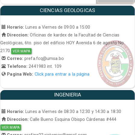
CIENCIAS GEOLOGICAS
Horario:
Lunes a Viernes de 09:00 a 15:00
Direccion:
Oficinas de kardex de la Facultad de Ciencias
Geológicas, 6to. piso del edificio HOY Avenida 6 de agosto No.
2170.
VER MAPA
Correo:
prefa.fcq@umsa.bo
Telefono:
2441983 int. 109
Pagina Web:
Click para entrar a la página
INGENIERIA
Horario:
Lunes a Viernes de 08:30 a 12:30 y 14:30 a 18:30
Direccion:
Calle Bueno Esquina Obispo Cárdenas #444
VER MAPA
Correo:
prefing22.sistemas@gmail.com