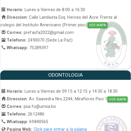
Horario:
Lunes a Viernes de 8:00 a 16:30
Direccion:
Calle Landaeta Esq. Heroes del Acre: Frente al
colegio del Instituto Americano (Primer piso)
VER MAPA
Correo:
prefasfa2022@gmail.com
Telefono:
2490070 (Sede La Paz)
Whatsapp:
75289397
ODONTOLOGIA
Horario:
Lunes a Viernes de 09:15 a 12:15 y 14:30 a 18:30
Direccion:
Av. Saavedra Nro.2244, Miraflores Piso 1
VER MAPA
Correo:
psa.fo@umsa.bo
Telefono:
2612486
Whatsapp:
69840565
Pagina Web:
Click para entrar a la página