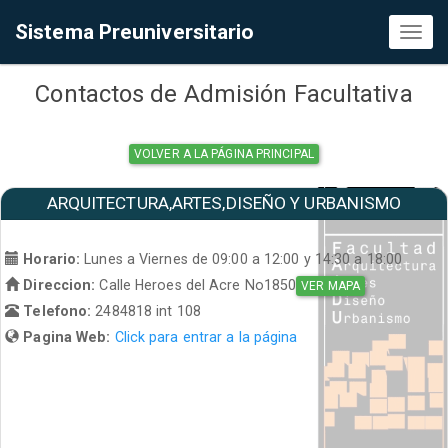
Sistema Preuniversitario
Toggl
naviga
Contactos de Admisión Facultativa
VOLVER A LA PÁGINA PRINCIPAL
ARQUITECTURA,ARTES,DISEÑO Y URBANISMO
Horario:
Lunes a Viernes de 09:00 a 12:00 y 14:30 a 18:00
Direccion:
Calle Heroes del Acre No1850
VER MAPA
Telefono:
2484818 int 108
Pagina Web:
Click para entrar a la página