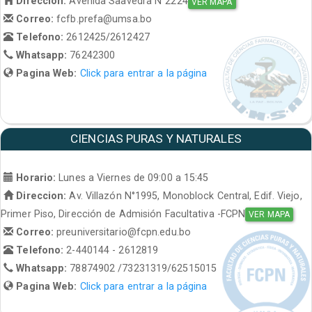
Direccion:
Avenida Saavedra N°2224
VER MAPA
Correo:
fcfb.prefa@umsa.bo
Telefono:
2612425/2612427
Whatsapp:
76242300
Pagina Web:
Click para entrar a la página
CIENCIAS PURAS Y NATURALES
Horario:
Lunes a Viernes de 09:00 a 15:45
Direccion:
Av. Villazón N°1995, Monoblock Central, Edif. Viejo,
Primer Piso, Dirección de Admisión Facultativa -FCPN
VER MAPA
Correo:
preuniversitario@fcpn.edu.bo
Telefono:
2-440144 - 2612819
Whatsapp:
78874902 /73231319/62515015
Pagina Web:
Click para entrar a la página