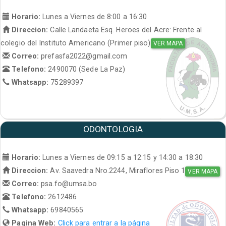
Horario:
Lunes a Viernes de 8:00 a 16:30
Direccion:
Calle Landaeta Esq. Heroes del Acre: Frente al
colegio del Instituto Americano (Primer piso)
VER MAPA
Correo:
prefasfa2022@gmail.com
Telefono:
2490070 (Sede La Paz)
Whatsapp:
75289397
ODONTOLOGIA
Horario:
Lunes a Viernes de 09:15 a 12:15 y 14:30 a 18:30
Direccion:
Av. Saavedra Nro.2244, Miraflores Piso 1
VER MAPA
Correo:
psa.fo@umsa.bo
Telefono:
2612486
Whatsapp:
69840565
Pagina Web:
Click para entrar a la página