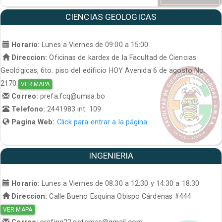
CIENCIAS GEOLOGICAS
Horario:
Lunes a Viernes de 09:00 a 15:00
Direccion:
Oficinas de kardex de la Facultad de Ciencias
Geológicas, 6to. piso del edificio HOY Avenida 6 de agosto No.
2170.
VER MAPA
Correo:
prefa.fcq@umsa.bo
Telefono:
2441983 int. 109
Pagina Web:
Click para entrar a la página
INGENIERIA
Horario:
Lunes a Viernes de 08:30 a 12:30 y 14:30 a 18:30
Direccion:
Calle Bueno Esquina Obispo Cárdenas #444
VER MAPA
Correo:
prefing22.sistemas@gmail.com