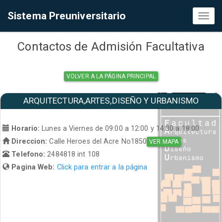
Sistema Preuniversitario
Toggl
naviga
Contactos de Admisión Facultativa
VOLVER A LA PÁGINA PRINCIPAL
ARQUITECTURA,ARTES,DISEÑO Y URBANISMO
Horario:
Lunes a Viernes de 09:00 a 12:00 y 14:30 a 18:00
Direccion:
Calle Heroes del Acre No1850
VER MAPA
Telefono:
2484818 int 108
Pagina Web:
Click para entrar a la página