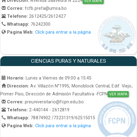
Direccion:
Avenida Saavedra N°2224
VER MAPA
Correo:
fcfb.prefa@umsa.bo
Telefono:
2612425/2612427
Whatsapp:
76242300
Pagina Web:
Click para entrar a la página
CIENCIAS PURAS Y NATURALES
Horario:
Lunes a Viernes de 09:00 a 15:45
Direccion:
Av. Villazón N°1995, Monoblock Central, Edif. Viejo,
Primer Piso, Dirección de Admisión Facultativa -FCPN
VER MAPA
Correo:
preuniversitario@fcpn.edu.bo
Telefono:
2-440144 - 2612819
Whatsapp:
78874902 /73231319/62515015
Pagina Web:
Click para entrar a la página