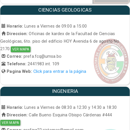
CIENCIAS GEOLOGICAS
Horario:
Lunes a Viernes de 09:00 a 15:00
Direccion:
Oficinas de kardex de la Facultad de Ciencias
Geológicas, 6to. piso del edificio HOY Avenida 6 de agosto No.
2170.
VER MAPA
Correo:
prefa.fcq@umsa.bo
Telefono:
2441983 int. 109
Pagina Web:
Click para entrar a la página
INGENIERIA
Horario:
Lunes a Viernes de 08:30 a 12:30 y 14:30 a 18:30
Direccion:
Calle Bueno Esquina Obispo Cárdenas #444
VER MAPA
Correo:
prefing22.sistemas@gmail.com