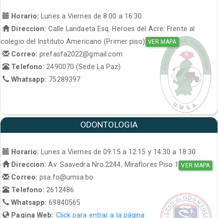
Horario:
Lunes a Viernes de 8:00 a 16:30
Direccion:
Calle Landaeta Esq. Heroes del Acre: Frente al
colegio del Instituto Americano (Primer piso)
VER MAPA
Correo:
prefasfa2022@gmail.com
Telefono:
2490070 (Sede La Paz)
Whatsapp:
75289397
ODONTOLOGIA
Horario:
Lunes a Viernes de 09:15 a 12:15 y 14:30 a 18:30
Direccion:
Av. Saavedra Nro.2244, Miraflores Piso 1
VER MAPA
Correo:
psa.fo@umsa.bo
Telefono:
2612486
Whatsapp:
69840565
Pagina Web:
Click para entrar a la página