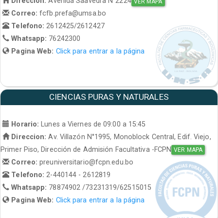
Direccion:
Avenida Saavedra N°2224
VER MAPA
Correo:
fcfb.prefa@umsa.bo
Telefono:
2612425/2612427
Whatsapp:
76242300
Pagina Web:
Click para entrar a la página
CIENCIAS PURAS Y NATURALES
Horario:
Lunes a Viernes de 09:00 a 15:45
Direccion:
Av. Villazón N°1995, Monoblock Central, Edif. Viejo,
Primer Piso, Dirección de Admisión Facultativa -FCPN
VER MAPA
Correo:
preuniversitario@fcpn.edu.bo
Telefono:
2-440144 - 2612819
Whatsapp:
78874902 /73231319/62515015
Pagina Web:
Click para entrar a la página