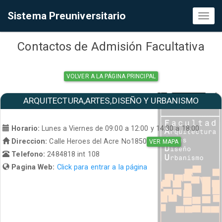
Sistema Preuniversitario
Toggl
naviga
Contactos de Admisión Facultativa
VOLVER A LA PÁGINA PRINCIPAL
ARQUITECTURA,ARTES,DISEÑO Y URBANISMO
Horario:
Lunes a Viernes de 09:00 a 12:00 y 14:30 a 18:00
Direccion:
Calle Heroes del Acre No1850
VER MAPA
Telefono:
2484818 int 108
Pagina Web:
Click para entrar a la página